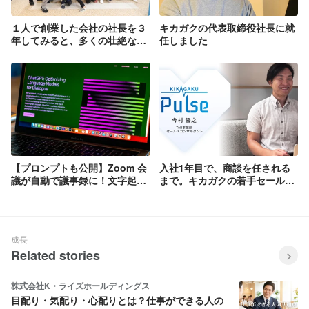
１人で創業した会社の社長を３
キカガクの代表取締役社長に就
年してみると、多くの壮絶なド
任しました
ラマがあり、見える世界が全く
変わった話
【プロンプトも公開】Zoom 会
入社1年目で、商談を任される
議が自動で議事録に！文字起こ
まで。キカガクの若手セールス
し × 生成 AI で業務大幅削減
が語る「成長のリアル」
成長
Related stories
株式会社K・ライズホールディングス
目配り・気配り・心配りとは？仕事ができる人の