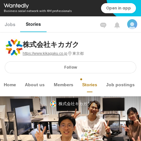
Open in app
Business social network with 4M professionals
Stories
Jobs
株式会社キカガク
https://www.kikagaku.co.jp
東京都
Follow
Home
About us
Members
Stories
Job postings
株式会社キカガク