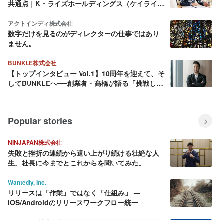
共通点｜K・ライズホールディングス（ケイライ
ズ)
アクトインディ株式会社
数字だけを見るのがディレクターの仕事ではあり
ません。
BUNKLE株式会社
【トップインタビュー Vol.1】10周年を迎えて、そ
してBUNKLEへ──創業者・髙橋が語る「挑戦し続
ける理由」
Popular stories
NINJAPAN株式会社
失敗と挫折の連続から這い上がり続ける壮絶な人
生。社長に今までとこれからを聞いてみた。
Wantedly, Inc.
リリースは「作業」ではなく「仕組み」 —
iOS/Androidのリリースワークフロー統一