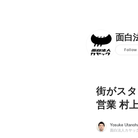
面白
Follow
街がスタ
営業 村
Yosuke Utanoh