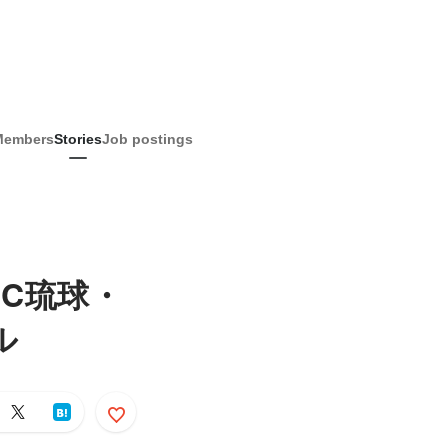
Members
Stories
Job postings
C琉球・
ル