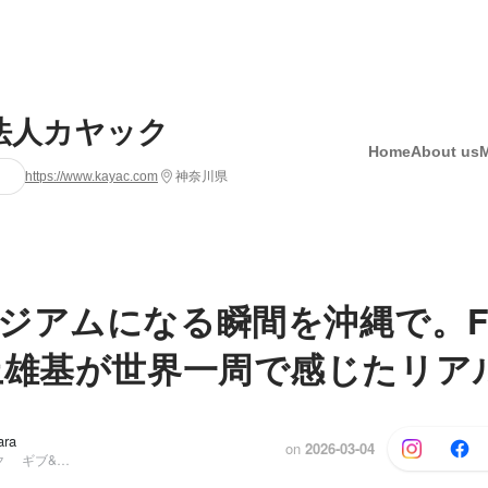
法人カヤック
Home
About us
https://www.kayac.com
神奈川県
ジアムになる瞬間を沖縄で。F
上雄基が世界一周で感じたリア
ara
on
2026-03-04
面白法人カヤック ギブ&ギ部・人事部