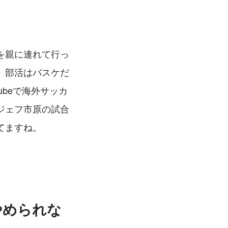
を親に連れて行っ
、部活はバスケだ
beで海外サッカ
ジェフ市原の試合
てますね。
やめられな