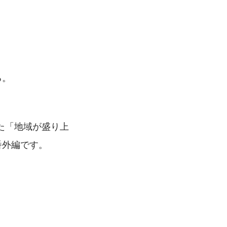
る。
た「地域が盛り上
番外編です。