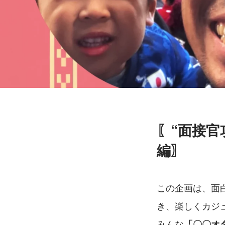
〖“面接官
編〗
この企画は、面
き、楽しくカジ
みんな
「〇〇オ