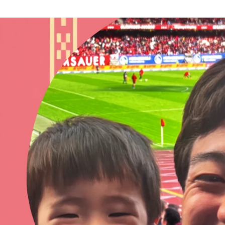
Yosuke Utanohara
面白法人カヤック / 面白法人カヤック ギブ&ギ部・人事部