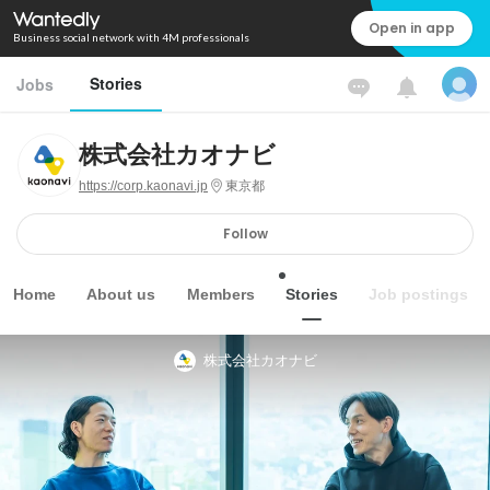
Open in app
Business social network with 4M professionals
Stories
Jobs
株式会社カオナビ
https://corp.kaonavi.jp
東京都
Follow
Home
About us
Members
Stories
Job postings
株式会社カオナビ