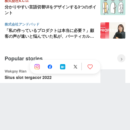
株式会社A.C.O.
分かりやすい言語切替UIをデザインする3つのポイ
ント
株式会社アンドパッド
「私の作っているプロダクトは本当に必要？」顧
客の声が遠いと悩んでいた私が、バーティカル
SaaS にデザインの面白さを見出すまで
Popular stories
Wakgoy Rian
Situs slot tergacor 2022
JOKER'S株式会社
【8月から7期目へ】会社を売却しようとした社長
が号泣！！もう一度、仲間と業界No.1を取ると決
めた話
NINJAPAN株式会社
失敗と挫折の連続から這い上がり続ける壮絶な人
生。社長に今までとこれからを聞いてみた。