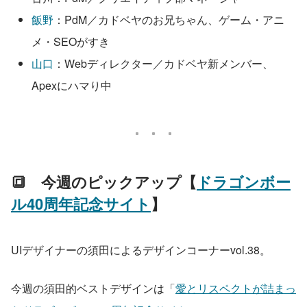
飯野
：PdM／カドベヤのお兄ちゃん、ゲーム・アニ
メ・SEOがすき
山口
：Webディレクター／カドベヤ新メンバー、
Apexにハマり中
🔳　今週のピックアップ【
ドラゴンボー
ル40周年記念サイト
】 
UIデザイナーの須田によるデザインコーナーvol.38。 
今週の須田的ベストデザインは「
愛とリスペクトが詰まっ