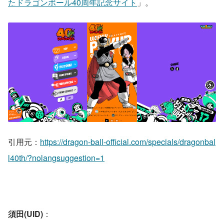
たドラゴンボール40周年記念サイト
」。
引用元：
https://dragon-ball-official.com/specials/dragonbal
l40th/?nolangsuggestion=1
須田(UID)
： 