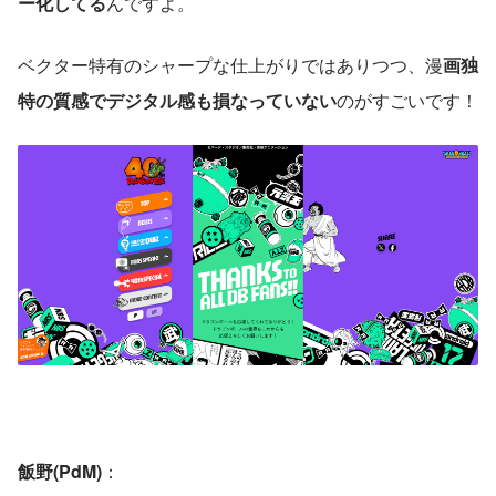
ー化してる
んですよ。
ベクター特有のシャープな仕上がりではありつつ、漫
画独
特の質感でデジタル感も損なっていない
のがすごいです！
飯野(PdM)
：