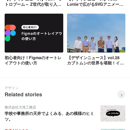
トロブーム～ Z世代が取り入れ
Lottieで広がるSVGアニメーシ
るレトロ要素と現代アート～
ョンの世界
初心者向け！Figmaのオートレ
【デザインニュース】vol.28
イアウトの使い方
カブトムシの世界を堪能！イン
タラクション豊かなサイト｜
『ビートルランド・米原』
デザイン
Related stories
株式会社大滝工務店
学校や事務所の天井でよくみる、あの模様のヒミ
ツ。