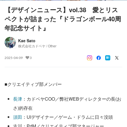
【デザインニュース】vol.38 愛とリス
ペクトが詰まった『ドラゴンボール40周
年記念サイト』
Kae Sato
株式会社カドベヤ / Other
2025-04-09
3
■クリエイティブ部メンバー
長津
：カドベヤCOO／弊社WEBディレクターの長(お
さ)的存在
須田
：UIデザイナー／ゲーム・ドラムに日々没頭
古川：PdM／クリエイティブ部マネージャー