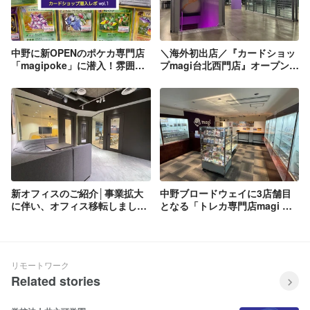
中野に新OPENのポケカ専門店
＼海外初出店／『カードショッ
「magipoke」に潜入！雰囲気
プmagi台北西門店』オープンま
は？取扱数は？値段はどうやっ
での裏側に密着しました！
て決めてるの？
新オフィスのご紹介│事業拡大
中野ブロードウェイに3店舗目
に伴い、オフィス移転しまし
となる「トレカ専門店magi 中
た！
野別館」をオープンしました！
リモートワーク
Related stories