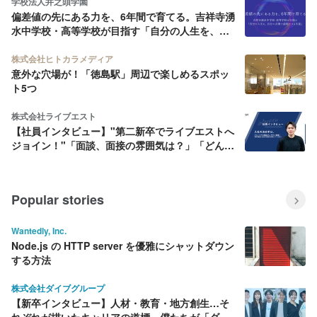
学校法人井之頭学園
偏差値の先にある力を、6年間で育てる。吉祥寺湧
水中学校・高等学校が目指す「自分の人生を、自
分の言葉で説明できる生徒」
株式会社ヒトカラメディア
意外な穴場が！「徳島駅」周辺で楽しめるスポッ
ト5つ
株式会社ライブエスト
【社員インタビュー】"第二新卒でライブエストへ
ジョイン！"「面談、面接の雰囲気は？」「どんな
こと聞かれた？」「ライブエストを選んだ理由と
は」
Popular stories
Wantedly, Inc.
Node.js の HTTP server を優雅にシャットダウン
する方法
株式会社ダイブグループ
【新卒インタビュー】人材・教育・地方創生…そ
れぞれが描いたキャリアの道標。僕たちが「ダイ