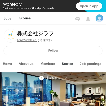
Open in app
Business social network with 4M professionals
Stories
Jobs
株式会社ジラフ
https://jiraffe.co.jp
東京都
Follow
Home
About us
Members
Stories
Job postings
株式会社ジラフ