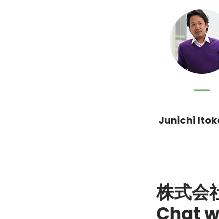
Junichi Ito
株式会
Chat w