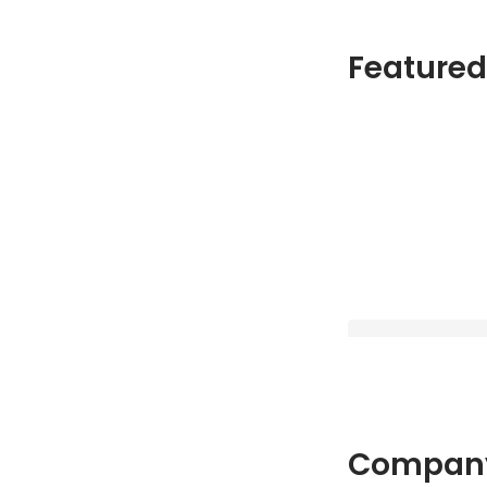
Featured
会社組織を次のステ
Company
「EoFプロジェク