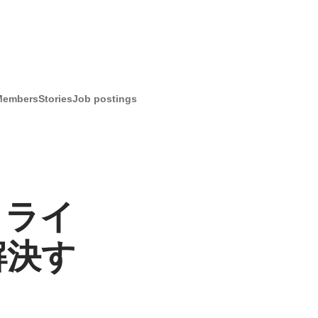
Members
Stories
Job postings
クライ
解決す