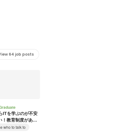
View 64 job posts
raduate
らITを学ぶのが不安
い！教育制度がある
 who to talk to