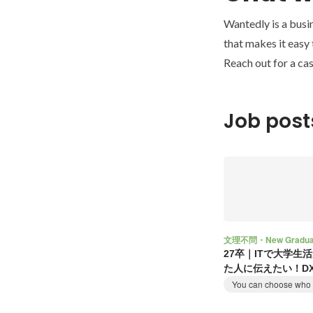
Wantedly is a busi
that makes it easy
Reach out for a cas
Job post
文理不問・New Gradua
27卒｜ITで大学生
た人に伝えたい！D
方創生へ
You can choose who t