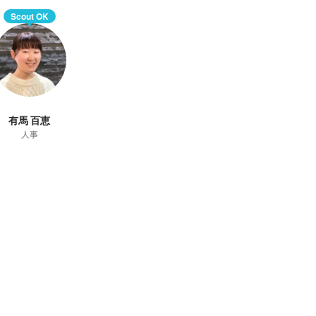
Scout OK
有馬 百恵
人事