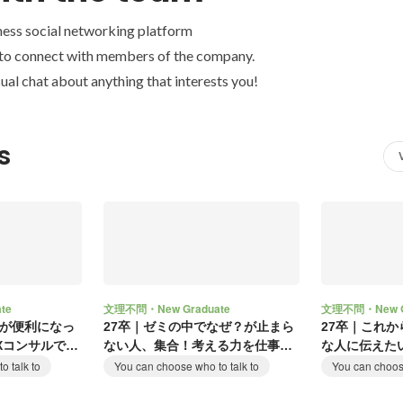
ness social networking platform
 to connect with members of the company.
ual chat about anything that interests you!
s
te
文理不問・New Graduate
文理不問・New G
活が便利になっ
27卒｜ゼミの中でなぜ？が止まら
27卒｜これか
Xコンサルで地
ない人、集合！考える力を仕事に
な人に伝えた
活かせる！
会社へ
o talk to
You can choose who to talk to
You can choose