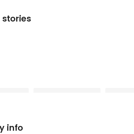
 stories
ージへの試み
【説明会をちょい見せ】入社前～入
【25卒内定者
 info
ト」を始めます！
社後までずっと学び続けられる環境
エスエイプラ