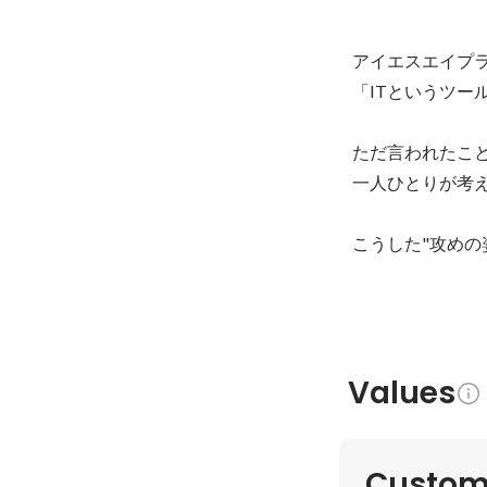
アイエスエイプラ
「ITというツー
ただ言われたこ
一人ひとりが考
こうした"攻め
Values
Custome