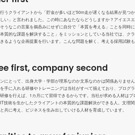
行うクライアントから「貯金が多いほど50m走が遅くなる結果が見つ
しい」と言われました。この時にあなたならどうしますか？アイエスエ
そうなこの言葉を鵜呑みにせずに自分で「本質を考える」ことを同時に
本質的な課題を解決すること」をミッションとしている当社では、クラ
きるような企画提案を行います。こんな問題を解く、考える採用試験も
e first, company second
ンにとって、出身大学・学部が理系なのか文系なのかは関係ありません
を手に入れる研修やトレーニングは当社がすべて揃えており、プログラ
研修を行えば、1カ月にて習得できるからです。当社が求める人材はプ
IT技術を生かしたクライアントの本質的な課題解決ができる人。文理関
と共に考え、ビジネスを生み出していける人材を育成しています。