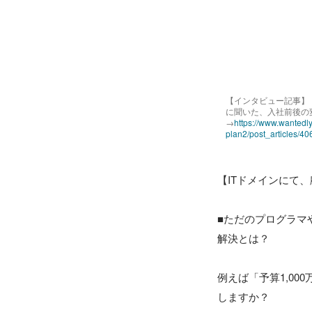
【インタビュー記事】
に聞いた、入社前後の
→
https://www.wantedl
plan2/post_articles/4
【ITドメインにて
■ただのプログラマ
解決とは？

例えば「予算1,0
しますか？
