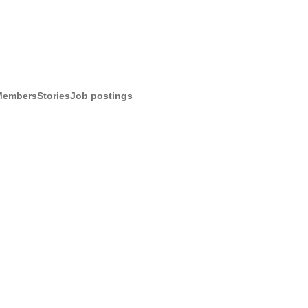
Members
Stories
Job postings