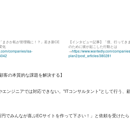
「まさか私が管理職に！？」若き新CE
【インタビュー記事】「僕、行ってき
変化
のために彼が起こした行動とは
y.com/companies/isa-
→
https://www.wantedly.com/companies
06042
plan2/post_articles/380281
、顧客の本質的な課題を解決する】

やエンジニアでは対応できない。"ITコンサルタント"として行う、
00万円でみんなが喜ぶECサイトを作って下さい！」と依頼を受けた