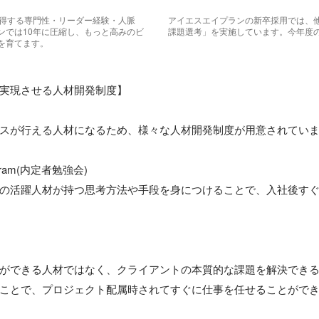
習得する専門性・リーダー経験・人脈
アイエスエイプランの新卒採用では、
ンでは10年に圧縮し、もっと高みのビ
課題選考」を実施しています。今年度
を育てます。
実現させる人材開発制度】

スが行える人材になるため、様々な人材開発制度が用意されていま
ogram(内定者勉強会)

の活躍人材が持つ思考方法や手段を身につけることで、入社後す
ができる人材ではなく、クライアントの本質的な課題を解決でき
ことで、プロジェクト配属時されてすぐに仕事を任せることができ