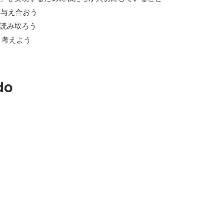
響を与え合おう

いを読み取ろう

-深く考えよう
do