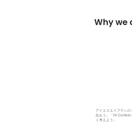
Why we 
アイエスエイプランのコア
合おう」「Hi-Context
く考えよう」