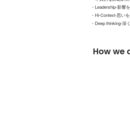
・Leadership-影
・Hi-Context-思
・Deep thinking
How we 