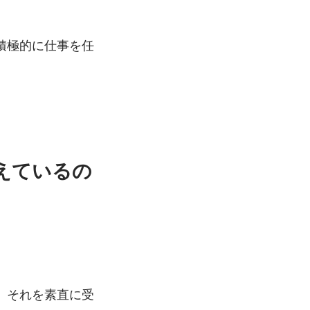
積極的に仕事を任
えているの
、それを素直に受