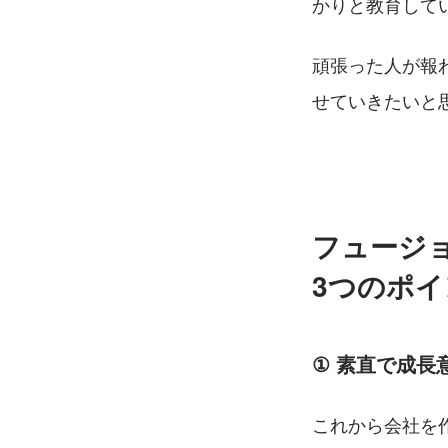
かりと教育して
頑張った人が報
せていきたいと
フュージ
3つのポ
①
素直で成長
これから会社を