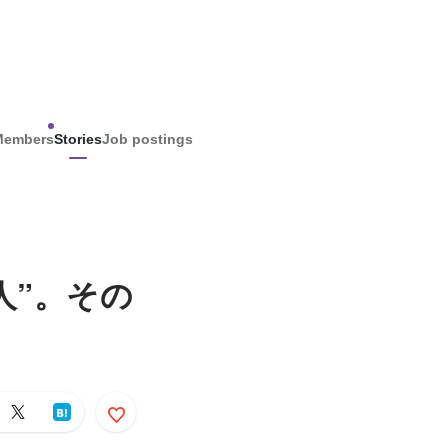
Members
Stories
Job postings
人”。その