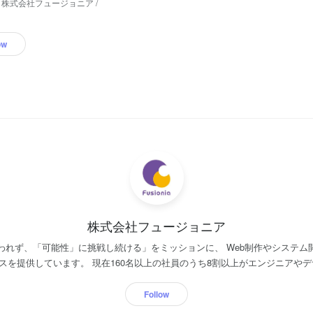
株式会社フュージョニア /
ow
株式会社フュージョニア
われず、「可能性」に挑戦し続ける」をミッションに、 Web制作やシステム
の社員のうち8割以上がエンジニアやデザイナー。 クライアン
リアからITサービスを手がける有名企業まで様々です。 この19年で土台が固まり、今後は
更なる成長と発展の時期を迎えています。
Follow