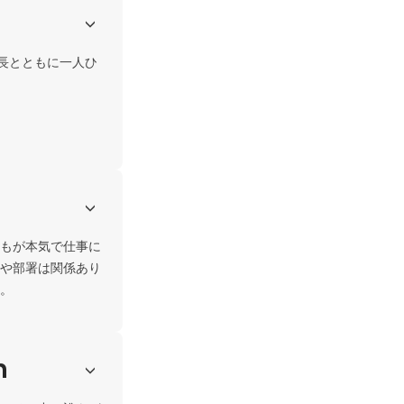
長とともに一人ひ
もが本気で仕事に
や部署は関係あり
。
h