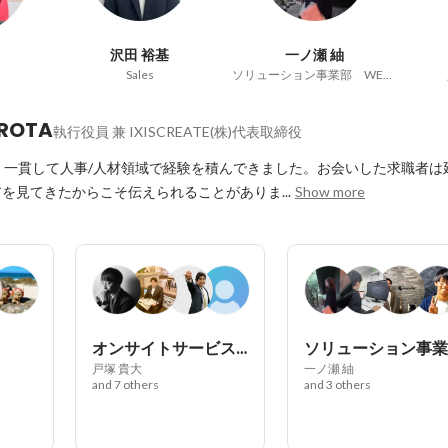
沢田 裕基
一ノ瀬 紬
Sales
ソリューション事業部 WEB課
IROTA
執行役員 兼 IXISCREATE(株)代表取締役
、一貫して人事/人材領域で経験を積んできました。お会いした求職者は
を見てきたからこそ伝えられることがありま...
Show more
オンサイトサービス事業部
戸塚 貴大
一ノ瀬 紬
and 7 others
and 3 others