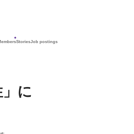
Members
Stories
Job postings
性」に
す。
