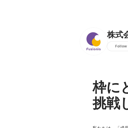
株式
Follow
枠に
挑戦
私たちは、「成長