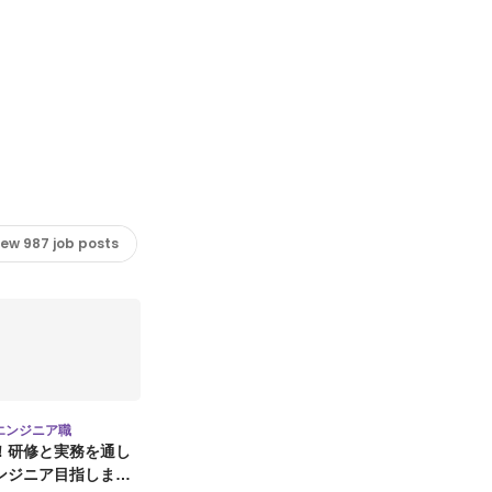
iew 987 job posts
エンジニア職
！研修と実務を通し
ンジニア目指しませ