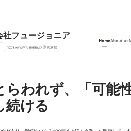
会社フュージョニア
Home
About us
https://www.fusionia.jp
東京都
とらわれず、「可能
し続ける
性があり、継続性のある100年以上続く企業」を目指していま