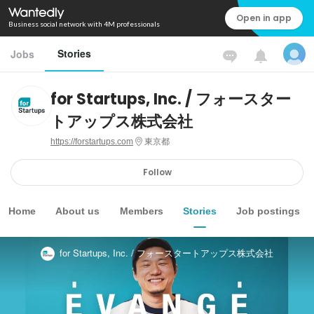
Open in app
Business social network with 4M professionals
Stories
Jobs
for Startups, Inc. / フォースター
トアップス株式会社
https://forstartups.com
東京都
Follow
Home
About us
Members
Stories
Job postings
for Startups, Inc. / フォースタートアップス株式会社