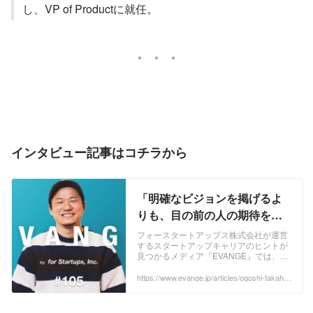
し、VP of Productに就任。
インタビュー記事はコチラから
「明確なビジョンを掲げるよ
りも、目の前の人の期待を超
える」Micoworks VP of
フォースタートアップス株式会社が運営
するスタートアップキャリアのヒントが
Product 小越 崇広氏の仕事の
見つかるメディア『EVANGE』では、
根底にある価値観｜EVANGE -
CxOや経営幹部層の代表的な起業・転職
事例をご紹介しています。
https://www.evange.jp/articles/ogoshi-takahir
スタートアップキャリアのヒ
o
ントが見つかる。