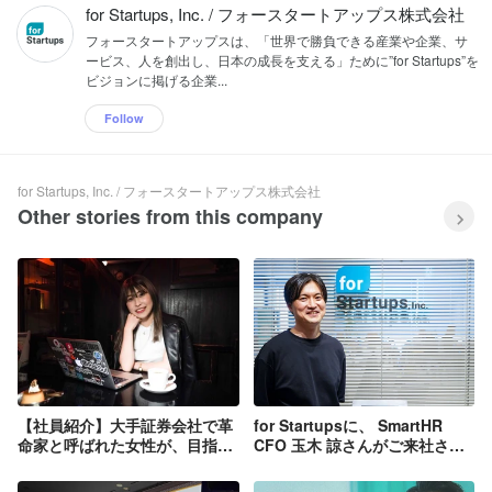
for Startups, Inc. / フォースタートアップス株式会社
フォースタートアップスは、「世界で勝負できる産業や企業、サ
ービス、人を創出し、日本の成⻑を支える」ために”for Startups”を
ビジョンに掲げる企業...
Follow
for Startups, Inc. / フォースタートアップス株式会社
Other stories from this company
【社員紹介】大手証券会社で革
for Startupsに、 SmartHR
命家と呼ばれた女性が、目指す
CFO 玉木 諒さんがご来社され
未来と生ける価値とは - “尖り
ました。
続けないことは死に値する。”