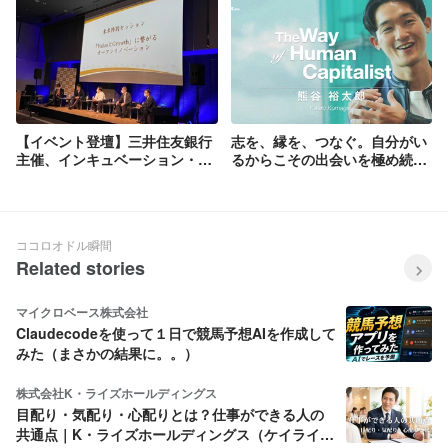
【イベント登壇】三井住友銀行
志を、縁を、つなぐ。自分がい
主催、インキュベーション・ア
るからこその出会いを極め続け
クセラレーションプログラム
るヒューマンキャピタリストと
「未来2021 2次審査会」にて、
いう生き方
当社 執行役員 中村 優太が登壇
しました！
ココロオドル瞬間
Related stories
マイクロベース株式会社
Claudecodeを使って１日で競馬予想AIを作成して
みた（まさかの結果に。。）
株式会社K・ライズホールディングス
目配り・気配り・心配りとは？仕事ができる人の
共通点｜K・ライズホールディングス（ケイライ