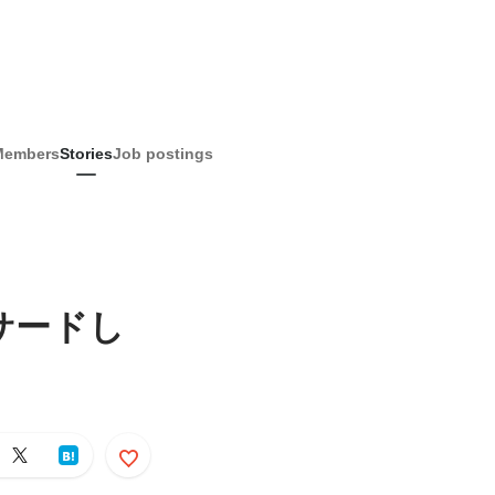
Members
Stories
Job postings
サードし