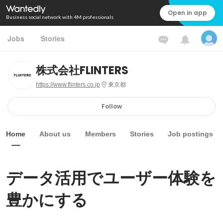
Open in app
Business social network with 4M professionals
Jobs
Stories
株式会社FLINTERS
https://www.flinters.co.jp
東京都
Follow
Home
About us
Members
Stories
Job postings
データ活用でユーザー体験を
豊かにする