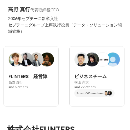
高野 真行
代表取締役CEO
2006年セプテーニ新卒入社

セプテーニグループ上席執行役員（データ・ソリューション領
域管掌）
FLINTERS 経営陣
ビジネスチーム
高野 真行
横山 亮太
and 6 others
and 22 others
Scout OK members
株式会社FLINTERS