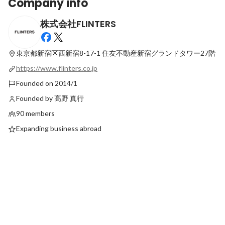
Company info
株式会社FLINTERS
技術コミュニティー向けに会場スポンサー
AIファーストでモッ
ドします
役割」が逆に見えてき
東京都新宿区西新宿8-17-1
住友不動産新宿グランドタワー27階
Pinned
Latest
https://www.flinters.co.jp
Founded on 2014/1
Founded by 髙野 真行
90 members
Expanding business abroad