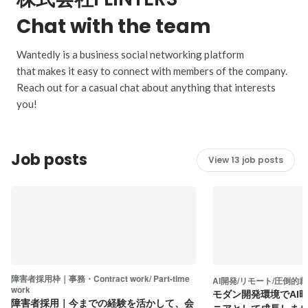
Chat with the team
Wantedly is a business social networking platform
that makes it easy to connect with members of the company.
Reach out for a casual chat about anything that interests
you!
Job posts
View 13 job posts
障害者採用枠｜事務・Contract work/ Part-time
AI開発/リモート/圧倒的
work
モダン開発環境でAI
障害者採用｜今までの経験を活かして、会