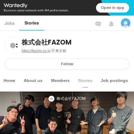
Open in app
Business social network with 4M professionals
Stories
Jobs
株式会社FAZOM
https://fazom.co.jp
東京都
Follow
Home
About us
Members
Stories
Job postings
株式会社FAZOM