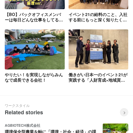
【BO】バックオフィスメンバ
イベント21の給料のこと、入社
ーは毎日どんな仕事をしてる
する前にもっと深く知りたくな
の？【経理ver.】
いですか？
やりたい！を実現しながらみん
働きがい日本一のイベント21が
なで成長できる会社！
実践する「人財育成×地域貢
献」
ワークスタイル
Related stories
AGBIOTECH株式会社
環境保全型農業を軸に「環境・社会・経済」の課