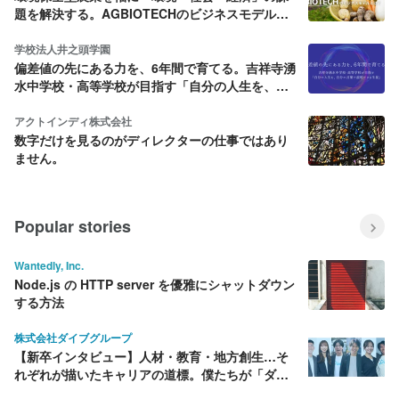
題を解決する。AGBIOTECHのビジネスモデルと
は？
学校法人井之頭学園
偏差値の先にある力を、6年間で育てる。吉祥寺湧
水中学校・高等学校が目指す「自分の人生を、自
分の言葉で説明できる生徒」
アクトインディ株式会社
数字だけを見るのがディレクターの仕事ではあり
ません。
Popular stories
Wantedly, Inc.
Node.js の HTTP server を優雅にシャットダウン
する方法
株式会社ダイブグループ
【新卒インタビュー】人材・教育・地方創生…そ
れぞれが描いたキャリアの道標。僕たちが「ダイ
ブ」を選んだ理由