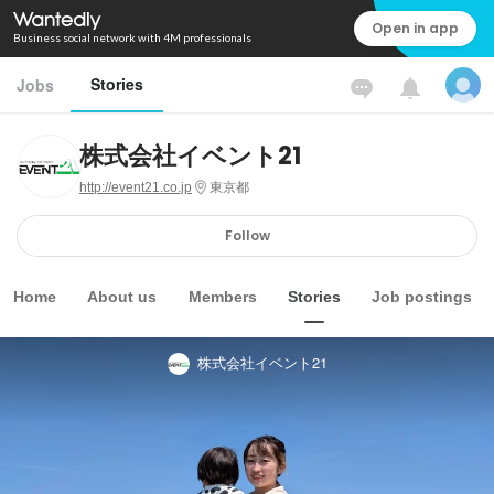
Open in app
Business social network with 4M professionals
Stories
Jobs
株式会社イベント21
http://event21.co.jp
東京都
Follow
Home
About us
Members
Stories
Job postings
株式会社イベント21