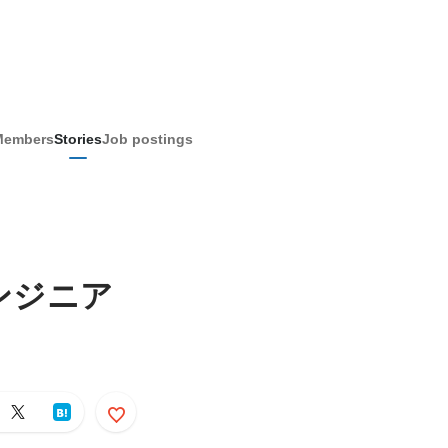
Members
Stories
Job postings
ンジニア