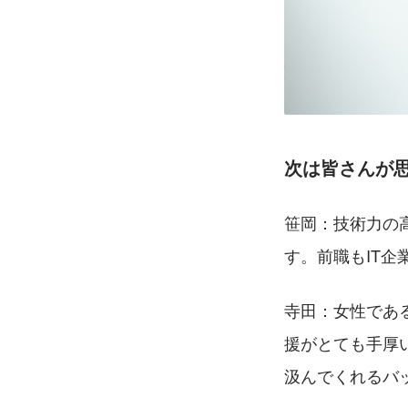
次は皆さんが
笹岡：技術力の
す。前職もIT
寺田：女性であ
援がとても手厚
汲んでくれるバ