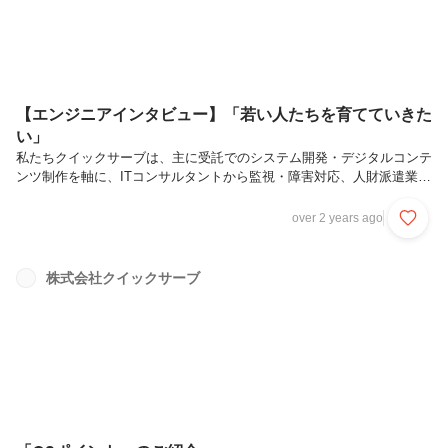
【エンジニアインタビュー】「若い人たちを育てていきた
い」
私たちクイックサーブは、主に受託でのシステム開発・デジタルコンテ
ンツ制作を軸に、ITコンサルタントから監視・障害対応、人財派遣業な
ど幅広く事業展開しているシステム会社です。エンジニアファーストを
掲げており、エンジニアとして様々な経験が積める環境を整えていま
over 2 years ago
す。今回は中途採用で入社し、現在システム開発部で活躍する田中さん
にインタビューを実施。お仕事の様子やクイックサーブの雰囲気につい
て語ってもらいました！―まずは自己紹介をお願いします。システム開
株式会社クイックサーブ
発部の田中雄太です。現在は、水産加工会社様の基幹システム開発でユ
ニットリーダーを務めています。このポジションでは、他のチームの活
動も視野に入れつつ...