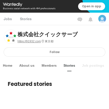
Open in app
Business social network with 4M professionals
Jobs
Stories
株式会社クイックサーブ
https://91932.com
東京都
Follow
Home
About us
Members
Stories
Job postings
Featured stories