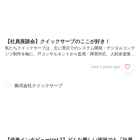
【社員座談会】クイックサーブのここが好き！
私たちクイックサーブは、主に受託でのシステム開発・デジタルコンテ
ンツ制作を軸に、ITコンサルタントから監視・障害対応、人財派遣業な
ど幅広く事業展開しているシステム会社です。エンジニアファーストを
掲げており、エンジニアとして様々な経験が積める環境を整えていま
over 2 years ago
す。今回は社員が集まって座談会を実施！クイックサーブの好きなとこ
ろや今だから言えるエピソードなど、フラットにお話いただいていま
す。ぜひ最後までご覧ください！
株式会社クイックサーブ
【代表インタビューVol.2】どんな厳しい状況でも「社員