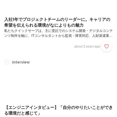
入社1年でプロジェクトチームのリーダーに。キャリアの
希望を伝えられる環境がなによりもの魅力
私たちクイックサーブは、主に受託でのシステム開発・デジタルコンテ
ンツ制作を軸に、ITコンサルタントから監視・障害対応、人財派遣業な
ど幅広く事業展開しているシステム会社です。エンジニアファーストを
掲げており、エンジニアとして様々な経験が積める環境を整えていま
about 3 years ago
す。今回はシステム開発部でSEとして活躍する加藤さんにインタビュ
ーを実施。現在の業務内容やリーダーとしてのやりがいについて語って
もらいました！加藤さんの前回のインタビューはこちら：【プロフィー
interview
ル】加藤 達矢（かとう たつや）：機械設備の設計・施工管理職を経
て、2021年11月にクイックサーブへ入社。現在はSEとしてお客様の基
幹システムの...
【エンジニアインタビュー】「自分のやりたいことができ
る環境だと感じて」