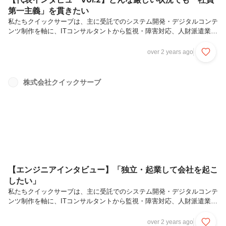
第一主義」を貫きたい
私たちクイックサーブは、主に受託でのシステム開発・デジタルコンテ
ンツ制作を軸に、ITコンサルタントから監視・障害対応、人財派遣業な
ど幅広く事業展開しているシステム会社です。エンジニアファーストを
掲げており、エンジニアとして様々な経験が積める環境を整えていま
over 2 years ago
す。今回は当社代表の丹生にインタビューを実施！クイックサーブ誕生
の軌跡や共に歩む社員への思いを語っていただきました。―クイックサ
ーブでは、お客様にどのような価値を提供されていますか？弊社の一つ
株式会社クイックサーブ
の大きな特徴は、規模の割にITのフルラインサービスを提供しているこ
とです。一般的に、私たちのような50人程度の会社では、専門特化し
た方が仕事はしや...
【エンジニアインタビュー】「独立・起業して会社を起こ
したい」
私たちクイックサーブは、主に受託でのシステム開発・デジタルコンテ
ンツ制作を軸に、ITコンサルタントから監視・障害対応、人財派遣業な
ど幅広く事業展開しているシステム会社です。エンジニアファーストを
掲げており、エンジニアとして様々な経験が積める環境を整えていま
over 2 years ago