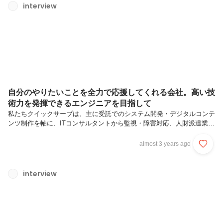
には大きく2つの目的があります。①個々の持ち味（個性）を自分視
interview
点・他者視点で分析し自己理解を深める社員が自分の個性と他者の個性
を理解することで、チーム内でのコミュニケーションが円滑になり、協
力関係が強化されます。...
自分のやりたいことを全力で応援してくれる会社。高い技
術力を発揮できるエンジニアを目指して
私たちクイックサーブは、主に受託でのシステム開発・デジタルコンテ
ンツ制作を軸に、ITコンサルタントから監視・障害対応、人財派遣業な
ど幅広く事業展開しているシステム会社です。エンジニアファーストを
掲げており、エンジニアとして様々な経験が積める環境を整えていま
almost 3 years ago
す。今回は新卒で入社し、現在エンジニアとして活躍する橋場さんにイ
ンタビューを実施。仕事のやりがいやクイックサーブの魅力について語
ってもらいました！【プロフィール】橋場 宝（はしば たから）：2022
interview
年4月新卒入社。現在はエンジニアとして、とある業種に特化したクラ
ウドストレージサービスの開発に携わっている。やりたいことにチャレ
ンジできる環...