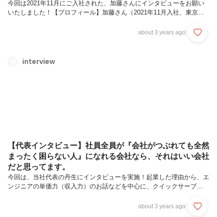
今回は2021年11月にご入社された、加藤さんにインタビューをお願い
いたしました！【プロフィール】加藤さん（2021年11月入社、東京都
墨田区出身、インタビュー時点25歳）趣味…スノーボード・ゲーム・
温泉【未経験から開発エンジニアへの道】＿＿開発エンジニアとしてプ
about 3 years ago
ロジェクトでユニットリーダーを務められたり活躍されている加藤さん
ですが、開発未経験からのご入社だったと思います。ぜひ今日にいたる
までをお聞かせいただけますか？僕は建築系の専門学校を卒業した後、
interview
二級建築士を取って、機械設備の設計・施工管理を担当していました。
その会社で、試験的にアプリを使った現場管理を導入していたんです。
それまでは...
【代表インタビュー】社員全員が『会社がつぶれても全然
まったく困らない人』になれる会社なら、それはいい会社
だと思ってます。
今回は、当社代表の丹生にインタビューを実施！起業した理由から、エ
ンジニアの単価力（収入力）のお話などを中心に、クイックサーブ
（QS）の魅力を語っていただきました。＜プロフィール＞丹生 輝明
（にう てるあき）大学在学中からコンピュータ関連書籍や雑誌の連載
about 3 years ago
等、数多くの執筆活動を行う。2004年5月、（株）クイックサーブを設