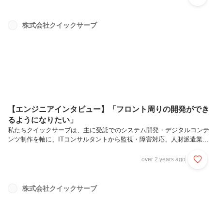
す。今回は入社2年目になる、現在システム開発部で活躍する欠ノ下さ
んにインタビューを実施。入社のきっかけや仕事のやりがいについて語
ってもらいました！―まずは自己紹介をお願いします。システム開発部
株式会社クイックサーブ
所属の欠ノ下祥希です。現在は主に画面のUI実装を担当していて、フロ
ントエンドのことを中心に、使いやすく、見た目にも美しいインターフ
ェイスを作ること...
【エンジニアインタビュー】「フロント周りの開発ができ
るようになりたい」
私たちクイックサーブは、主に受託でのシステム開発・デジタルコンテ
ンツ制作を軸に、ITコンサルタントから監視・障害対応、人財派遣業な
ど幅広く事業展開しているシステム会社です。エンジニアファーストを
掲げており、エンジニアとして様々な経験が積める環境を整えていま
over 2 years ago
す。今回は新卒で入社し、現在一般テスターとして活躍する青木さんに
インタビューを実施。入社の経緯や今後の目標について語ってもらいま
した！―まずは自己紹介をお願いします。新卒でクイックサーブに入社
株式会社クイックサーブ
し、2年目になる青木峻馬です。入社当初から水産卸会社のプロジェク
トにテスト担当として参加しています。前はテストチームというのが独
立していて、私はそ...