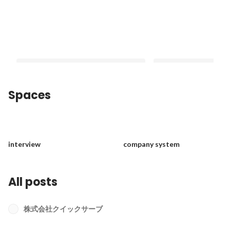
Spaces
【社員座談会】クイックサーブのここ
【代表インタビューVol
が好き！
い状況でも「社員第一
interview
company system
い
Latest
Latest
All posts
株式会社クイックサーブ