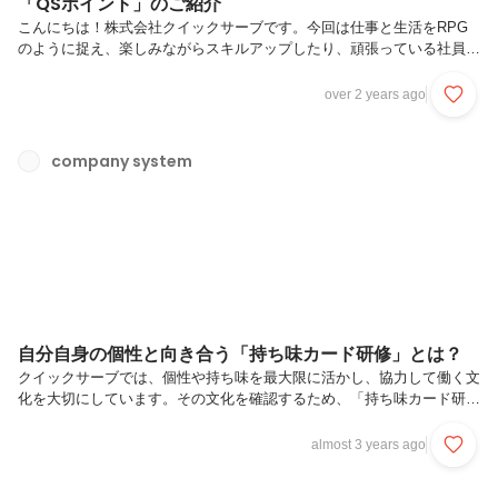
「QSポイント」のご紹介
こんにちは！株式会社クイックサーブです。今回は仕事と生活をRPG
のように捉え、楽しみながらスキルアップしたり、頑張っている社員を
評価できる仕組みを作りたいと考えて生まれた当社独自ポイント制度
「QSポイント」についてご紹介します！QSポイントの導入背景QSポ
over 2 years ago
イントとは、仕事ゲーム化プロジェクトとして、仕事と生活をRPGの
ように捉える制度です。仕事をして成長し、お金を得て生活に必要なも
のを買う。頑張れば家や車や別荘も買える。その生活の中で出会いがあ
company system
り、ライフステージが変わったり。これって例えるならロールプレイン
グゲームそのものですよね。ゲーム内では、敵を何匹倒すといくら経験
値が入り、経験値が...
自分自身の個性と向き合う「持ち味カード研修」とは？
クイックサーブでは、個性や持ち味を最大限に活かし、協力して働く文
化を大切にしています。その文化を確認するため、「持ち味カード研
修」というプログラムを実施しました。これは、社員が自分自身や仲間
の「持ち味」を見つけ、自己理解・他者理解を深めるものです。今回
almost 3 years ago
は、当社初の取り組みとなった「持ち味カード研修」をご紹介！ぜひ最
後まで読んでいただけると嬉しいです！1.研修の目的持ち味カード研修