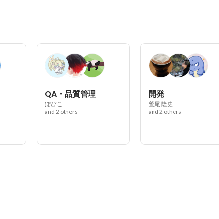
QA・品質管理
開発
ぽぴこ
鷲尾 隆史
and 2 others
and 2 others