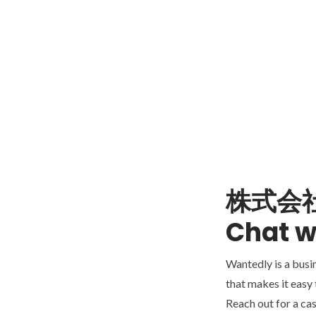
株式会社
Chat w
Wantedly is a busi
that makes it easy
Reach out for a cas