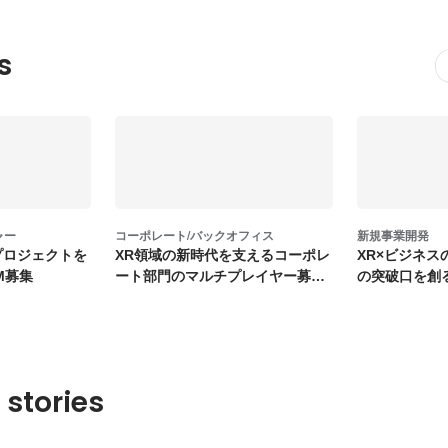
s
ャー
コーポレート/バックオフィス
新規事業開発
プロジェクトを
XR領域の新時代を支えるコーポレ
XR×ビジネス
M募集
ート部門のマルチプレイヤー募
の突破口を創
集！
を募集！
 stories