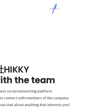
HIKKY
ith the team
ness social networking platform
 to connect with members of the company.
ual chat about anything that interests you!