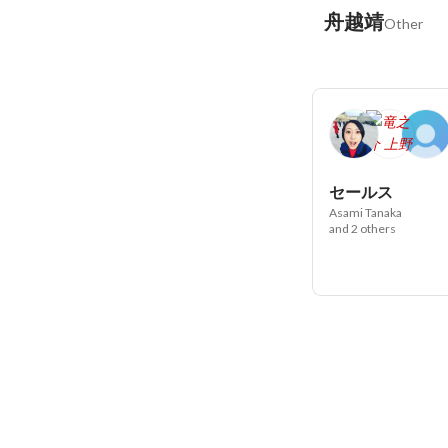
舟越靖
Other
セールス
Asami Tanaka
and 2 others