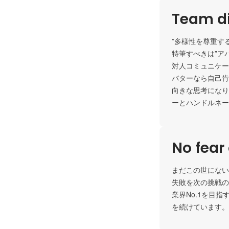
Team di
”多様性を尊重する
特筆すべきは”アバ
対人コミュニケー
バターなら自己肯
向きな思考になり
ーとハンドルネー
No fear 
まだこの世にない
失敗を次の挑戦の
業界No.1を目
を続けています。