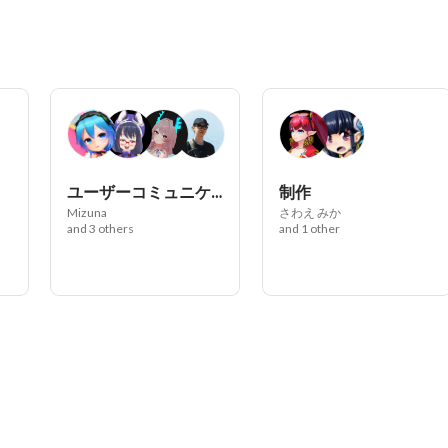
ユーザーコミュニケーション
制作
Mizuna
さわえ みか
and 3 others
and 1 other