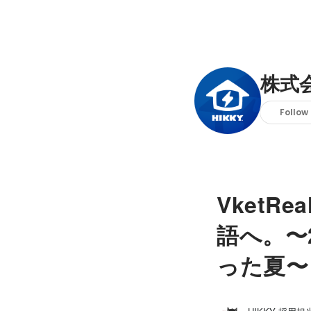
株式会
Follow
VketR
語へ。〜
った夏〜