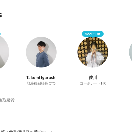
s
Scout OK
Takumi Igarashi
佐川
取締役副社長 CTO
コーポレートHR
表取締役


町（伊香保温泉の麓です！）
