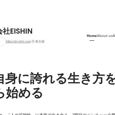
社EISHIN
Home
About us
https://ei-shin.com
東京都
自身に誇れる生き方
ら始める
INは、「人の可能性」に本気で向き合う、7期目のベンチャー企業