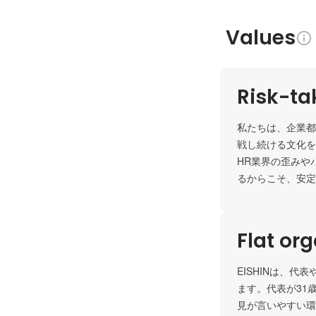
Values
Risk-ta
私たちは、企業都
戦し続ける文化を
HR業界の歪みや
るからこそ、安定
Flat or
EISHINは、
ます。代表が31
見が言いやすい環