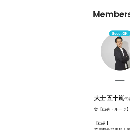
Member
Scout OK
大士 五十嵐
代
🌸【出身・ルーツ】
【出身】

群馬県北群馬郡吉岡