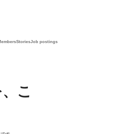
Members
Stories
Job postings
を、こ
です。
