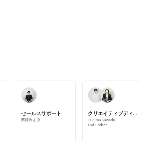
セールスサポート
クリエイティブディレクター
藥師寺 右京
Takuma Kawada
and 1 other