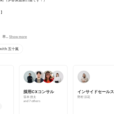
】

卒...
Show more
 with 五十嵐
採用CXコンサル
インサイドセールス
笹本 啓太
野村 涼花
and 7 others