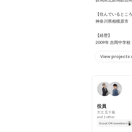
【住んでいるところ
神奈川県相模原市

【経歴】

2009年 吉岡中学校　
View projects
役員
大士 五十嵐
and 1 other
Scout OK members