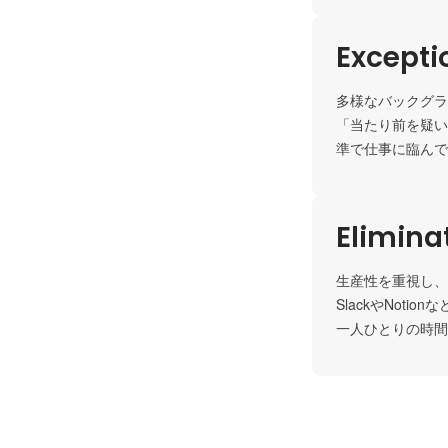
Except
多様なバックグラ
「当たり前を疑い
準で仕事に臨んで
Elimina
生産性を重視し、
SlackやNot
一人ひとりの時間