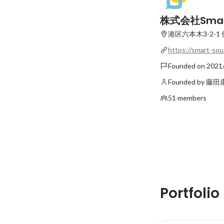
株式会社Sma
港区六本木3-2-1
https://smart-sou.
Founded on 2021
Founded by 藤
51 members
Portfolio