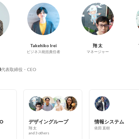
Takehiko Irei
翔 太
ビジネス統括責任者
マネージャー
a
代表取締役・CEO
O
デザイングループ
情報システム
翔 太
依田 直樹
and 3 others