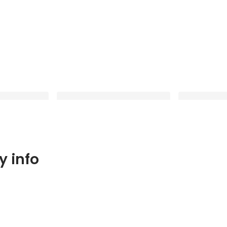
2025で
【スマソウ的組織開発】50人の壁
【入社エント
 info
T BRONZE」を
を超える、びよよん50プロジェク
前のように根
ト始動
なものになる
Latest
Latest