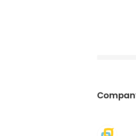
Wantedly Awards 
Company
「PROFILE CRAF
受賞しました！🎉🏆️
Latest