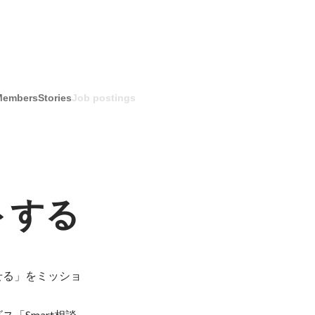
Members
Stories
Job postings
トする
せる」をミッショ


「Smart相談