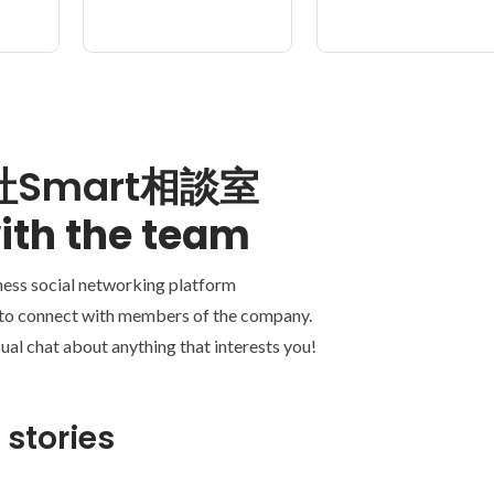
Smart相談室
ith the team
ness social networking platform
 to connect with members of the company.
ual chat about anything that interests you!
 stories