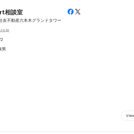
rt相談室
住友不動産六本木グランドタワー
co.jp
/2
田康男
View