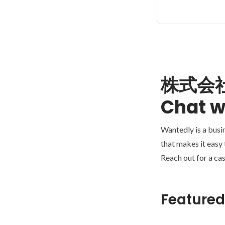
株式会社
Chat w
Wantedly is a busi
that makes it easy
Reach out for a cas
Featured