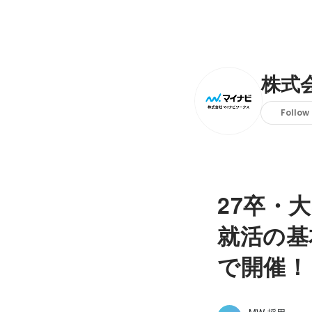
株式
Follow
27卒・
就活の基
で開催！