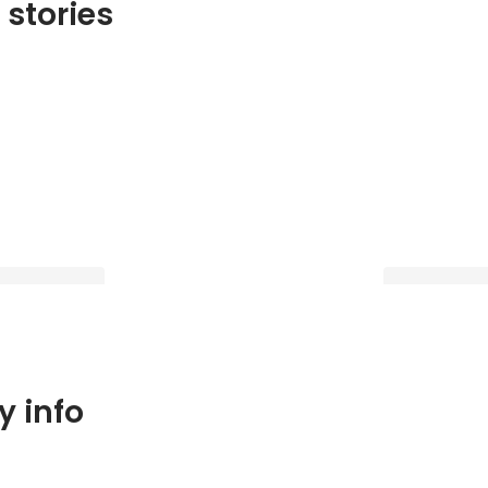
 stories
自己紹介（3nD 事業責任者 池田）
Latest
ザイン組織の部
自己紹介（代表
 info
たての会社に飛
Latest