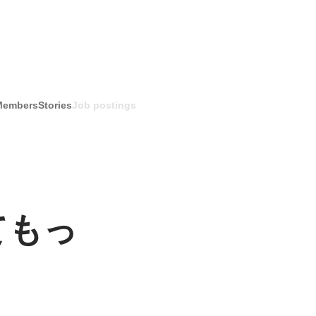
Members
Stories
Job postings
てもっ