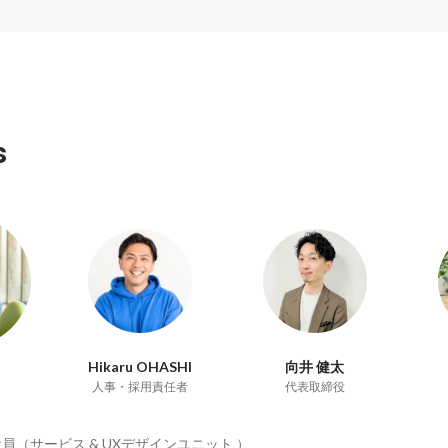
s
Hikaru OHASHI
向井 健太
人事・採用責任者
代表取締役
員（サービス & UXデザインユニット ）