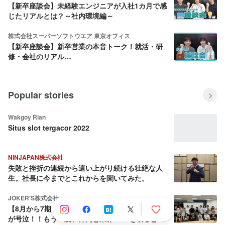
【新卒座談会】未経験エンジニアが入社1カ月で感
じたリアルとは？～社内環境編～
株式会社スーパーソフトウエア 東京オフィス
【新卒座談会】新卒営業の本音トーク！就活・研
修・会社のリアル…
Popular stories
Wakgoy Rian
Situs slot tergacor 2022
NINJAPAN株式会社
失敗と挫折の連続から這い上がり続ける壮絶な人
生。社長に今までとこれからを聞いてみた。
JOKER'S株式会社
【8月から7期目へ】会社を売却しようとした社長
が号泣！！もう一度、仲間と業界No.1を取ると決