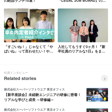
の絶品ランチ10選！
『LEGAL JOB BOARD』の大
好評イベントを紹介！
「すごいね！」じゃなくて「や
入社してもうすぐ3ヶ月！『新
ばいね」って言わせたい！やる
卒社員のリアルな1日』をまと
気に燃える未来のエースをイン
めました！
タビュー
社員インタビュー
Related stories
株式会社スーパーソフトウエア 東京オフィス
【新卒座談会】未経験エンジニアの研修に密着！
リアルな学びと成長 ～研修編～
株式会社スーパーソフトウエア 東京オフィス