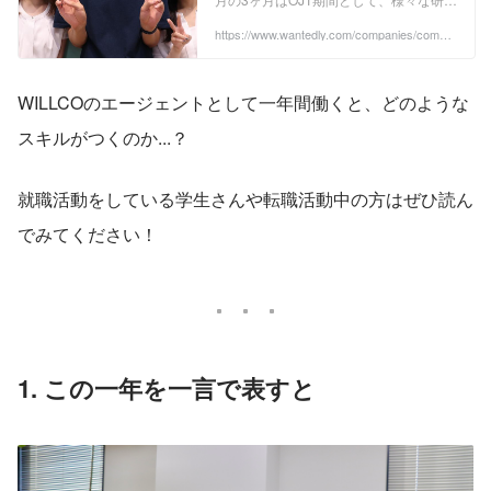
や実践をしてきたようなので、 今回はそ
の新卒メンバー3名に『3ヶ月間の研修を
https://www.wantedly.com/companies/compa
ny_8278032/post_articles/417500
終えての感想』について聞いてみまし
た！ どんな内容の研修で、どんな苦労や
成長があったのでしょうか。 では、早速
3名のプロフィールからご紹介します！
WILLCOのエージェントとして一年間働くと、どのような
...
スキルがつくのか...？
就職活動をしている学生さんや転職活動中の方はぜひ読ん
でみてください！
1. この一年を一言で表すと