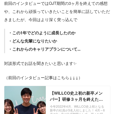
前回のインタビューではOJT期間の3ヶ月を終えての感想
や、これから頑張っていきたいことを簡単に話していただ
きましたが、今回はより深く突っ込んで
・この1年でどのように成長したのか
・どんな先輩になりたいか
・これからのキャリアプランについて...
対談形式でお話を聞きたいと思います✨
（前回のインタビュー記事はこちら↓↓↓）
【WILLCO史上初の新卒メン
バー】研修３ヶ月を終えた感
想について聞いてみました！ |
今年2022年4月、WILLCO史上初となる
新卒の社員が3名入社しました！ 4月～6
株式会社WILLCO
月の3ヶ月はOJT期間として、様々な研修