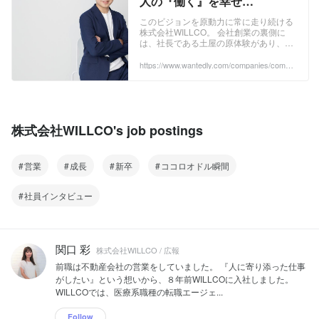
人の『働く』を幸せ
に。"WILLCOはそんな想いの
このビジョンを原動力に常に走り続ける
株式会社WILLCO。 会社創業の裏側に
集合体！ | 社員インタビュー
は、社長である土屋の原体験があり、こ
の想いは今も変わりません。 今回は、
WILLCOのこれまでとこれから、ビジョ
https://www.wantedly.com/companies/compa
ny_8278032/post_articles/232069
ンについてご紹介していきたいと思いま
す。 ちなみに、創業してから7年、土屋
は個性あふれるメンバーをまとめる敏腕
社長でありながら、時々子どもの支度の
ために出社時間をずらす、「父」として
株式会社WILLCO's job postings
の一面もあります。 ...
営業
成長
新卒
ココロオドル瞬間
社員インタビュー
関口 彩
株式会社WILLCO / 広報
前職は不動産会社の営業をしていました。 『人に寄り添った仕事
がしたい』という想いから、８年前WILLCOに入社しました。
WILLCOでは、医療系職種の転職エージェ...
Follow