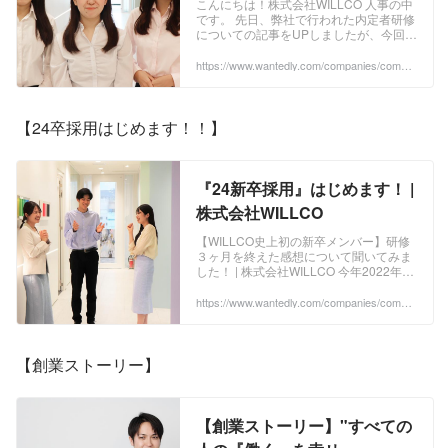
こんにちは！株式会社WILLCO 人事の中
です。 先日、弊社で行われた内定者研修
インタビュー！ | 新卒・インタ
についての記事をUPしましたが、今回は
ーンシップ
その研修で行われた 内定者同士のインタ
ビュー内容 を記事にしたいと思います！
https://www.wantedly.com/companies/compa
ny_8278032/post_articles/446142
✨ 内容としては、 など自由に深堀りして
もらいました！ （インタビュアー：鳥海
さん ライター：杉茂さん） それではど
うぞ📣 超慎重派！23卒内定者の杉茂で
【24卒採用はじめます！！】
す！ ...
『24新卒採用』はじめます！ |
株式会社WILLCO
【WILLCO史上初の新卒メンバー】研修
３ヶ月を終えた感想について聞いてみま
した！ | 株式会社WILLCO 今年2022年4
月、WILLCO史上初となる新卒の社員が3
名入社しました！ 4月～6月の3ヶ月は
https://www.wantedly.com/companies/compa
ny_8278032/post_articles/472289
OJT期間として、様々な研修や実践をし
てきたようなので、 今回はその新卒メン
バー3名に『3ヶ月間の研修を終えての感
想』について聞いてみました！ ...
【創業ストーリー】
【創業ストーリー】"すべての