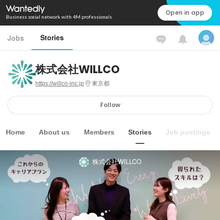
Open in app
Business social network with 4M professionals
Stories
Jobs
株式会社WILLCO
https://willco-inc.jp
東京都
Follow
Home
About us
Members
Stories
Job postings
株式会社WILLCO