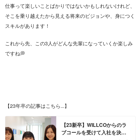
仕事って楽しいことばかりではないかもしれないけれど、
そこを乗り越えたから見える将来のビジョンや、身につく
スキルがあります！
これから先、この3人がどんな先輩になっていくか楽しみ
ですね💭
【23年卒の記事はこちら...】
【23新卒】WILLCOからのラ
ブコールを受けて入社を決め
た、癒し系担当のメンバーに