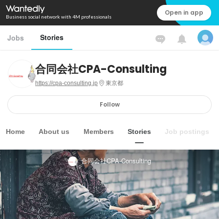
Open in app
Business social network with 4M professionals
Stories
Jobs
合同会社CPA-Consulting
https://cpa-consulting.jp
東京都
Follow
Home
About us
Members
Stories
Job postings
合同会社CPA-Consulting