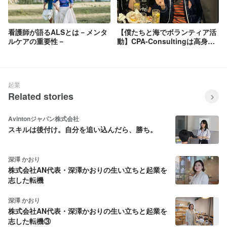
看護師が語るALSとは－メンタ
【僕たちと海でボランティア活
ルケアの重要性－
動】CPA-Consultingは高身
長・イケメンを揃えています、
海女祭りボランティア活動で夏
を盛り上げます！！
起業
Related stories
Avintonジャパン株式会社
スキルは後付け。自分を追い込んだら、勝ち。
深澤 かおり
株式会社AN代表・深澤かおりの生い立ちと起業を
志した転機
深澤 かおり
株式会社AN代表・深澤かおりの生い立ちと起業を
志した転機③