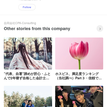
Follow
合同会社CPA-Consulting
Other stories from this company
”代表、自署”諦めが肝心・ふと
ホスピス、満足度ランキング
んで2年寝ず合格した会計士→
（当社調べ）Part３・信頼でき
それでも経理キャリアへ
る経営母体か？（事業者として
の強靭性）