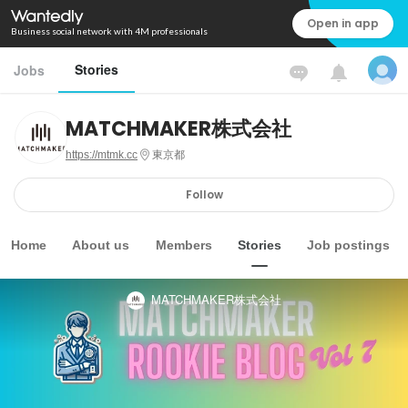
Open in app
Business social network with 4M professionals
Stories
Jobs
MATCHMAKER株式会社
https://mtmk.cc
東京都
Follow
Home
About us
Members
Stories
Job postings
MATCHMAKER株式会社