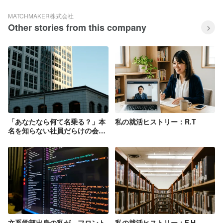
MATCHMAKER株式会社
Other stories from this company
「あなたなら何て名乗る？」本
私の就活ヒストリー：R.T
名を知らない社員だらけの会社
が、ビジネスネーム制度を導入
しているワケ
文系学部出身の私が、フロント
私の就活ヒストリー：F.H