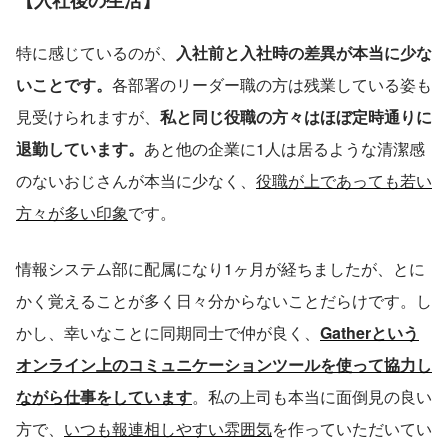
特に感じているのが、
入社前と入社時の差異が本当に少な
いことです。
各部署のリーダー職の方は残業している姿も
見受けられますが、
私と同じ役職の方々はほぼ定時通りに
退勤しています。
あと他の企業に1人は居るような清潔感
のないおじさんが本当に少なく、
役職が上であっても若い
方々が多い印象
です。
情報システム部に配属になり1ヶ月が経ちましたが、とに
かく覚えることが多く日々分からないことだらけです。し
かし、幸いなことに同期同士で仲が良く、
Gatherという
オンライン上のコミュニケーションツールを使って協力し
ながら仕事をしています
。私の上司も本当に面倒見の良い
方で、
いつも報連相しやすい雰囲気
を作っていただいてい