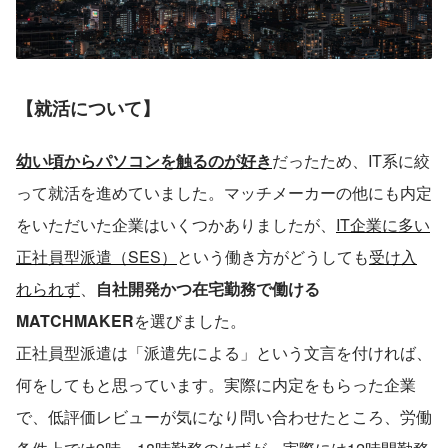
【就活について】
幼い頃からパソコンを触るのが好き
だったため、IT系に絞
って就活を進めていました。マッチメーカーの他にも内定
をいただいた企業はいくつかありましたが、
IT企業に多い
正社員型派遣（SES）
という働き方がどうしても
受け入
れられず
、
自社開発かつ在宅勤務で働ける
MATCHMAKER
を選びました。
正社員型派遣は「派遣先による」という文言を付ければ、
何をしてもと思っています。実際に内定をもらった企業
で、低評価レビューが気になり問い合わせたところ、労働