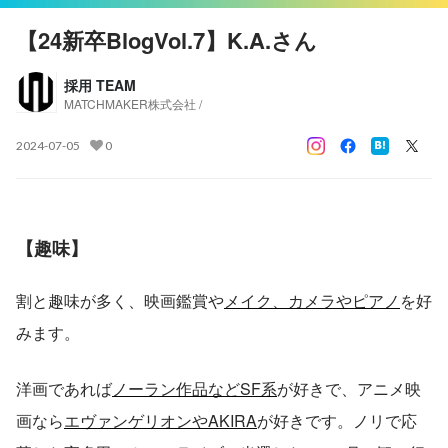
【24新卒BlogVol.7】K.A.さん
採用 TEAM
MATCHMAKER株式会社 /
2024-07-05
0
【趣味】
割と趣味が多く、映画鑑賞や
メイク、カメラやピアノ
を好
みます。
洋画であれば
ノーラン作品などSF系
が好きで、アニメ映
画なら
エヴァンゲリオンやAKIRA
が好きです。ノリで応