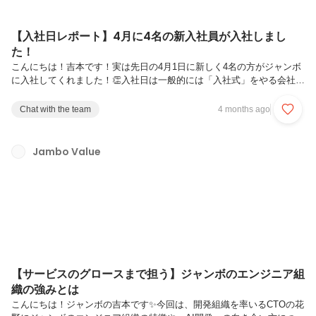
【入社日レポート】4月に4名の新入社員が入社しまし
た！
こんにちは！吉本です！実は先日の4月1日に新しく4名の方がジャンボ
に入社してくれました！👏入社日は一般的には「入社式」をやる会社が
多いと思うのですが、ジャンボは違っていて、全体で顔合わせを実施し
ています！今回はその顔合わせの様子をご紹介します✨️まずは、ず
Chat with the team
4 months ago
ら〜〜っと円になります！笑全員の顔が見えるように顔合わせのときは
円になっています！現在社員数が57名ということもあり、かなり大き
い円です笑ちなみに写真にも写っているように、新入社員の方の座席に
Jambo Value
はバルーンを設置しているので、一目で新しい方が入社されたことがわ
かるようになっています☺️🎈円になったあとは、新入社員の方に自己紹
介してもらいつつ...
【サービスのグロースまで担う】ジャンボのエンジニア組
織の強みとは
こんにちは！ジャンボの吉本です✨️今回は、開発組織を率いるCTOの花