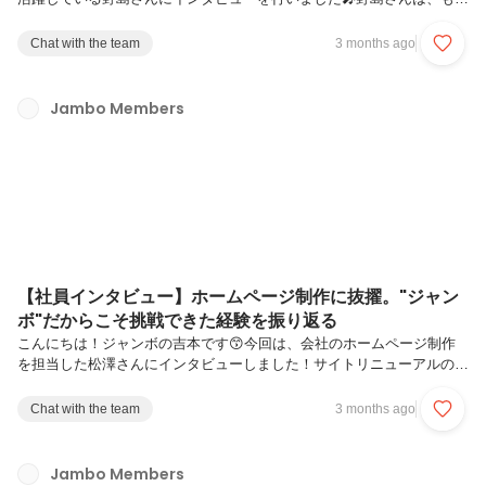
もと自動車整備士として働いた後、ジャンボでエンジニアにキャリアチ
ェンジした少し珍しい経歴の持ち主です。現在はグローバル領域の
Chat with the team
3 months ago
Android開発に携わりながら、入社9ヶ月で抜擢されたPMとして、実装
だけでなく企画や数字にも向き合っています。「エンジニアになりたい
というより、アプリを作りたかった」と話す野島さんに、これまでのキ
Jambo Members
ャリアやジャンボでの成長、リーダーとしての挑戦について語っていた
だきました！ぜひ最後までご覧ください🙌本日はよろしくお願いしま
す！まずは...
【社員インタビュー】ホームページ制作に抜擢。"ジャン
ボ"だからこそ挑戦できた経験を振り返る
こんにちは！ジャンボの吉本です😙今回は、会社のホームページ制作
を担当した松澤さんにインタビューしました！サイトリニューアルの内
製が難航する中、その担当に抜擢された松澤さん。最後までやり切って
くれたことで、素敵なホームページが完成しました✨️明るくムードメー
Chat with the team
3 months ago
カーな一面だけでなく、裏でどのような努力をしてきたのか、そしてど
のような経緯でホームページ制作を担当することになったのかについて
もお話ししてもらっています！是非ご覧ください🎤本日はよろしくお願
Jambo Members