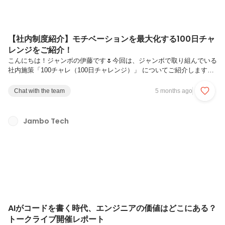
【社内制度紹介】モチベーションを最大化する100日チャ
レンジをご紹介！
こんにちは！ジャンボの伊藤です🌷今回は、ジャンボで取り組んでいる
社内施策「100チャレ（100日チャレンジ）」 についてご紹介します！
ジャンボでは、個人とチームの成長スピードを上げるために、あるユニ
ークな取り組みを行っています。それが「100チャレ」です。100チャ
Chat with the team
5 months ago
レとは100チャレとは、各チームごとに目標を設定し、100日以内での
達成を目指すチャレンジ制度 です。ルールはシンプル。チームで明確
な目標を設定100日以内にクリアを目指す達成したらリワードあり！と
Jambo Tech
いうものです❤️‍🔥リワードは“本気のご褒美”100チャレを達成すると、会
社から1人あたり1万円が支給 されます。その使い道はチー...
AIがコードを書く時代、エンジニアの価値はどこにある？
トークライブ開催レポート