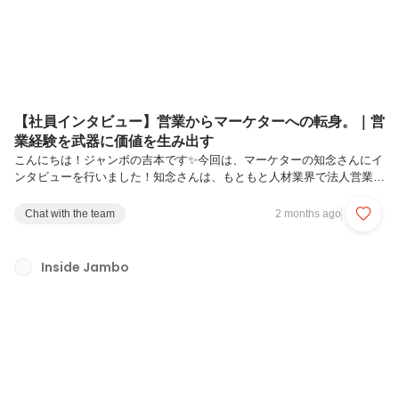
ル業界へ転職しまし...
【社員インタビュー】営業からマーケターへの転身。｜営
業経験を武器に価値を生み出す
こんにちは！ジャンボの吉本です✨️今回は、マーケターの知念さんにイ
ンタビューを行いました！知念さんは、もともと人材業界で法人営業と
して活躍していましたが、ジャンボで未経験からマーケターへジョブチ
ェンジし幅広い領域で活躍しています。キャリアチェンジを決意した理
Chat with the team
2 months ago
由やジャンボでの成長についてお話を伺ったので、最後までご覧くださ
い🙌まずは簡単に自己紹介をお願いします！知念です。前職では新卒で
人材系の会社に入社し、法人営業として採用支援に携わっていました。
Inside Jambo
クライアントに対して、求人票の作成から採用決定まで伴走しながら、
採用活動全体を支援する仕事をしていました。約1年前にジャンボへ入
社し、現在はグロ...