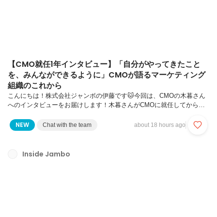
【CMO就任1年インタビュー】「自分がやってきたこと
を、みんなができるように」CMOが語るマーケティング
組織のこれから
こんにちは！株式会社ジャンボの伊藤です🐱今回は、CMOの木暮さん
へのインタビューをお届けします！木暮さんがCMOに就任してから、
ちょうど1年。組織の変化、採用への想い、そしてこれからのジャンボ
のマーケティングについて、たっぷり語ってもらいました。マーケティ
NEW
Chat with the team
about 18 hours ago
ングチームリーダー時代のインタビュー記事はこちら。あわせて読む
と、木暮さんとジャンボの変化がより伝わるはずです👀▼前回のインタ
ビュー記事
Inside Jambo
https://www.wantedly.com/companies/company_725162/post_articles/9
74902CMO就任から1年ということで、今日は改めていろいろ聞かせ
て...