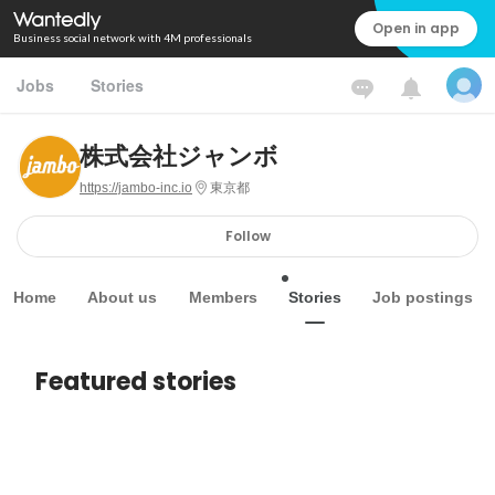
Open in app
Business social network with 4M professionals
Jobs
Stories
株式会社ジャンボ
https://jambo-inc.io
東京都
Follow
Home
About us
Members
Stories
Job postings
Featured stories