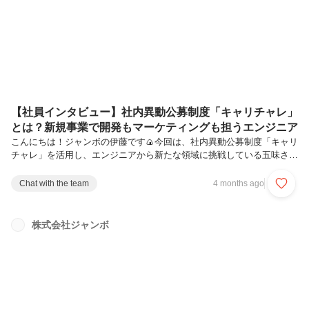
いします！まずは簡単に自己紹介をお願いします！松澤です！ジャンボ
に入社して1年4ヶ月くらい経過しています。簡単にこれまでの経歴を
話すと、大学2年生...
【社員インタビュー】社内異動公募制度「キャリチャレ」
とは？新規事業で開発もマーケティングも担うエンジニア
こんにちは！ジャンボの伊藤です🍙今回は、社内異動公募制度「キャリ
チャレ」を活用し、エンジニアから新たな領域に挑戦している五味さん
にインタビューしました🎤バックエンドのリーダーを経験しながら、
「もっとプロダクトに関わりたい」と感じて挑戦したキャリチャレ。そ
Chat with the team
4 months ago
のリアルな想いや変化について、たっぷりお話を伺いました！✨ぜひ最
後までご覧ください🙌本日はよろしくお願いします！まずは簡単に自己
紹介とこれまでのキャリアを教えてください！五味です！高校卒業後、
株式会社ジャンボ
三菱電機でエレベーターの施工管理をしていました。工程管理や予算管
理、業者との調整などを担当していて、IT業界でいうとプロダクトマネ
ージャーに近い仕事...