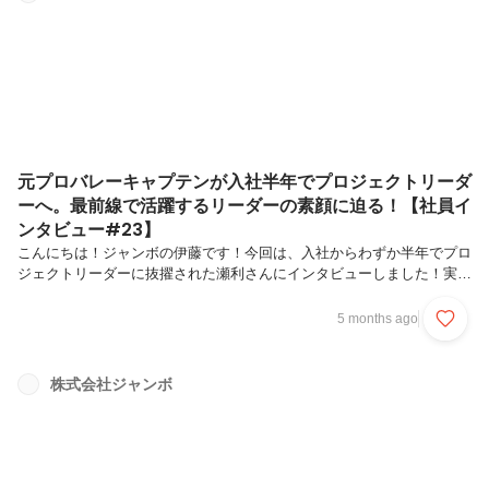
ャンボがどんな会社なのかどんなプロダクトを作っているのかどんな人
たちが働いているのかを、もっとわかりやすく伝えられる場所が必要だ
と感じていました。そ...
元プロバレーキャプテンが入社半年でプロジェクトリーダ
ーへ。最前線で活躍するリーダーの素顔に迫る！【社員イ
ンタビュー#23】
こんにちは！ジャンボの伊藤です！今回は、入社からわずか半年でプロ
ジェクトリーダーに抜擢された瀬利さんにインタビューしました！実は
エンジニアになる前はバレーボールをガチでやっていたという異色の経
歴の持ち主。その経験が、いまの仕事やチームづくりにどう活きている
5 months ago
のか？リーダーに抜擢されるまでの道のりや、大切にしている価値観を
たっぷり聞いてきましたので是非ご覧ください✨まずは簡単に自己紹介
をお願いします！はじめまして、瀬利（せり）と申します。 福岡出身
株式会社ジャンボ
で、上京してから約2年が経ちました。ジャンボには入社して9ヶ月に
なります。入社直後はAndroidアプリの開発を担当していましたが、以
前からiOS...