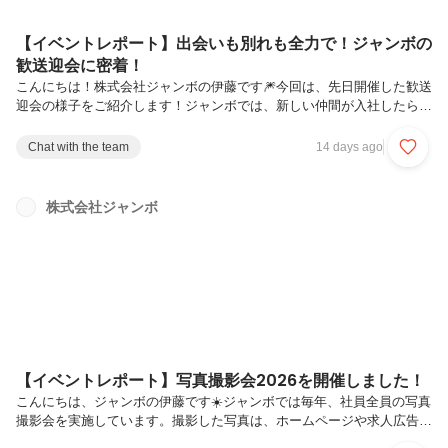
【イベントレポート】出会いも別れも全力で！ジャンボの
歓送迎会に密着！
こんにちは！株式会社ジャンボの伊藤です🎆今回は、先日開催した歓送
迎会の様子をご紹介します！ジャンボでは、新しい仲間が入社したら歓
迎会を、旅立つ仲間がいるときは送別会を必ず開催しています。今回は
その両方を兼ねた歓送迎会となりました！今回はステージ&大スクリー
Chat with the team
14 days ago
ン付きの会場で開催!毎回レンタルスペースを貸し切って実施している
歓送迎会ですが、メンバーが増えて規模も大きくなってきたので、今回
はなんとステージと大きなスクリーン付きの会場を貸し切りました✨️会
株式会社ジャンボ
場が広くなっても、ジャンボの熱量はそのまま……いや、むしろパワー
アップしています🔥新入社員への名刺授与&ゲームタイム!歓迎会では、
名刺授与とゲー...
【イベントレポート】写真撮影会2026を開催しました！
こんにちは、ジャンボの伊藤です☀️ジャンボでは毎年、社員全員の写真
撮影会を実施しています。撮影した写真は、ホームページや求人広告、
社内のタレントマネジメントなど、いろいろな場面で活躍してくれる大