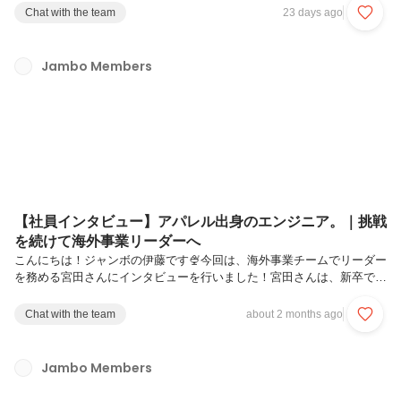
事な素材。今年もその撮影会を実施したので、当日の様子をオフショッ
Chat with the team
23 days ago
トと一緒にお届けします！今年から体制が大きく変わりましたこれまで
の撮影会は、カメラマンさんを1名お呼びして、仕事の合間に順番に撮
ってもらうスタイルでした。ただ、正直なところ課題もありました。撮
Jambo Members
られている人以外からすると「なんか撮ってるな〜」くらいの温度感
で、どうしても"一部の人のイベント"になりがちだったんです。さらに
会社の規模が大き...
【社員インタビュー】アパレル出身のエンジニア。｜挑戦
を続けて海外事業リーダーへ
こんにちは！ジャンボの伊藤です🍨今回は、海外事業チームでリーダー
を務める宮田さんにインタビューを行いました！宮田さんは、新卒で求
人広告営業を経験した後、アパレル業界へ転身。その後、未経験からエ
ンジニアを目指してプログラミングスクールに通い、ジャンボへ入社し
Chat with the team
about 2 months ago
ました。現在はエンジニアとしてだけでなく、海外女性向けサービスの
グロースや広告運用にも携わり、幅広い領域で活躍しています。なぜ未
経験からエンジニアを目指したのか。そして、ジャンボでどんな挑戦を
Jambo Members
しているのか。お話を伺いました！まずは簡単に自己紹介をお願いしま
す！宮田です。新卒で求人広告の営業を2年ほど経験し、その後アパレ