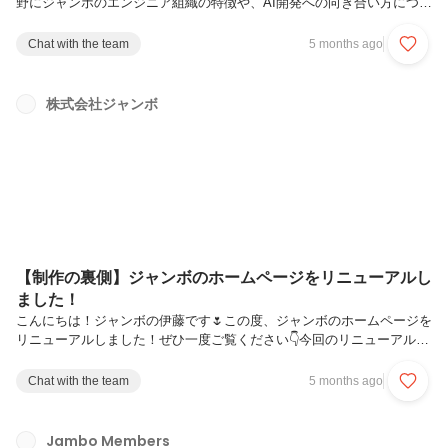
野にジャンボのエンジニア組織の特徴や、AI開発への向き合い方につい
てインタビューしました！完全自社開発のエンジニアが具体的にどこま
で開発しているのかや、未経験から入社された花野がどのようにCTO
Chat with the team
5 months ago
になったのかも伺っています！是非ご覧ください😉◆ CTO花野のこれ
までのキャリア入社前は地元の石川県で、建築現場の作業員として一般
住宅の外壁工事を担当。その後上京し、ジャンボに入社。入社直後の約
株式会社ジャンボ
3ヶ月はCSとしてお問い合わせ対応を担当。その後Androidエンジニア
としてアプリ開発を担当。Backend、インフラ、HR、Web事業...
【制作の裏側】ジャンボのホームページをリニューアルし
ました！
こんにちは！ジャンボの伊藤です🌷この度、ジャンボのホームページを
リニューアルしました！ぜひ一度ご覧ください👇今回のリニューアルで
は、ジャンボのミッションやカルチャー、そして私たちがどんな会社な
のかがより伝わるように、デザインも構成もすべて一から作り直してい
Chat with the team
5 months ago
ます。今回はその裏側を少しだけご紹介します！リニューアルの背景ジ
ャンボではここ数年、事業の拡大や新しいプロダクトのリリースが続
き、会社としてのフェーズも大きく変化してきました。それに伴い、ジ
Jambo Members