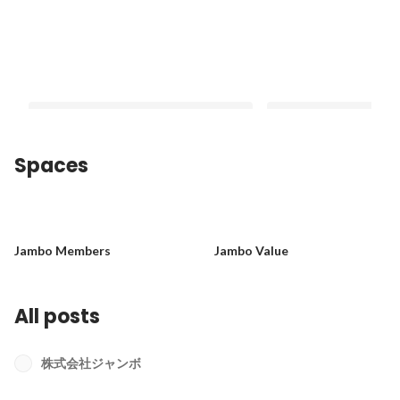
Spaces
【CMO就任1年インタビュー】「自分
【イベントレポート】
がやってきたことを、みんなができる
全力で！ジャンボの歓
Jambo Members
Jambo Value
ように」CMOが語るマーケティング組
Latest
Latest
織のこれから
All posts
株式会社ジャンボ