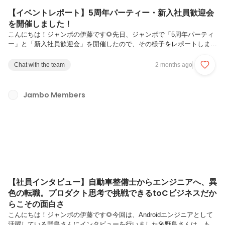
【イベントレポート】5周年パーティー・新入社員歓迎会
を開催しました！
こんにちは！ジャンボの伊藤です🌻先日、ジャンボで「5周年パーティ
ー」と「新入社員歓迎会」を開催したので、その様子をレポートしま
す！🎙️2021年に会社を設立してから、気づけば5周年。今回はそんな節
目を祝う、かなり特別なイベントになりました！ぜひ最後までご覧くだ
Chat with the team
2 months ago
さい🎉ドレスコードありの特別仕様5周年ということもあり、今回はい
つもより少し特別感のあるパーティーに！なんと今回は…ドレスコード
ありで開催しました👗普段はかなりラフな服装のメンバーも、この日は
Jambo Members
バッチリおしゃれ仕様に👀「誰かわからなかったです（笑）」という声
もあったくらい、いつもと違う雰囲気でかなり新鮮でした！5周年を祝
うシャンパンタ...
【社員インタビュー】自動車整備士からエンジニアへ、異
色の転職。プロダクト思考で挑戦できるtoCビジネスだか
らこその面白さ
こんにちは！ジャンボの伊藤です🌻今回は、Androidエンジニアとして
活躍している野島さんにインタビューを行いました🎤野島さんは、もと