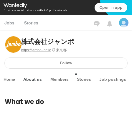
Open in app
Business social network with 4M professionals
Jobs
Stories
株式会社ジャンボ
https://jambo-inc.io
東京都
Follow
Home
About us
Members
Stories
Job postings
What we do