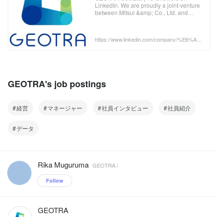
LinkedIn. We are proudly a joint-venture
between Mitsui &amp; Co., Ltd. and
KDDI, innovating society by utilizing
various data. | Our service begins by
simulating people's travel patterns
https://www.linkedin.com/company/%E6%A
based on what the GEOspacial inf
0%AA%E5%BC%8F%E4%BC%9A%E7%A
4%BEgeotra/
GEOTRA's job postings
経営
マネージャー
社員インタビュー
社員紹介
データ
Rika Muguruma
GEOTRA /
Follow
GEOTRA