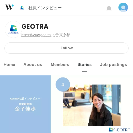
社員インタビュー
GEOTRA
https://www.geotra.jp
東京都
Follow
Home
About us
Members
Stories
Job postings