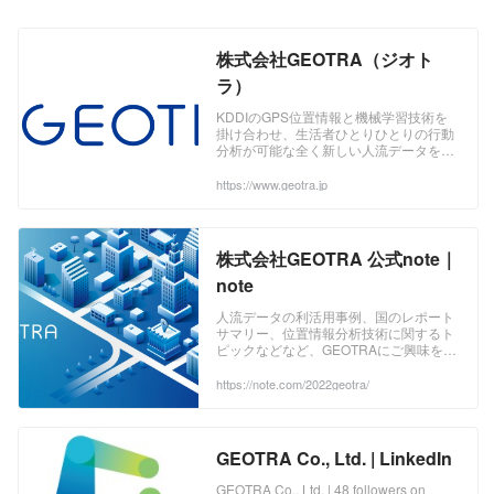
株式会社GEOTRA（ジオト
ラ）
KDDIのGPS位置情報と機械学習技術を
掛け合わせ、生活者ひとりひとりの行動
分析が可能な全く新しい人流データをご
提供します。
https://www.geotra.jp
株式会社GEOTRA 公式note｜
note
人流データの利活用事例、国のレポート
サマリー、位置情報分析技術に関するト
ピックなどなど、GEOTRAにご興味をも
ってくださる方々にとってお役に立つコ
ンテンツを定期的に発信します。
https://note.com/2022geotra/
GEOTRA Co., Ltd. | LinkedIn
GEOTRA Co., Ltd. | 48 followers on