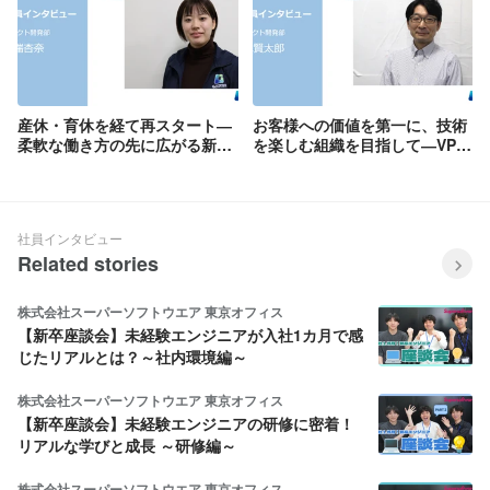
産休・育休を経て再スタート―
お客様への価値を第一に、技術
柔軟な働き方の先に広がる新た
を楽しむ組織を目指して―VP
な挑戦【社員インタビュー
of Engineeringが語る
#23】
GEOTRAの魅力【社員インタビ
ュー#24】
社員インタビュー
Related stories
株式会社スーパーソフトウエア 東京オフィス
【新卒座談会】未経験エンジニアが入社1カ月で感
じたリアルとは？～社内環境編～
株式会社スーパーソフトウエア 東京オフィス
【新卒座談会】未経験エンジニアの研修に密着！
リアルな学びと成長 ～研修編～
株式会社スーパーソフトウエア 東京オフィス