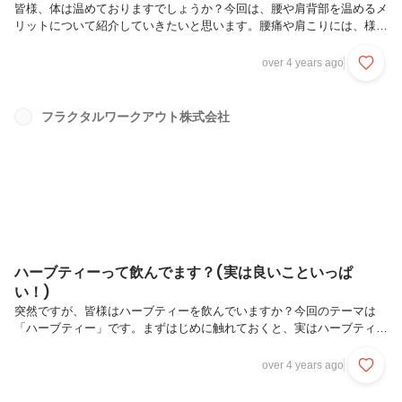
皆様、体は温めておりますでしょうか？今回は、腰や肩背部を温めるメ
リットについて紹介していきたいと思います。腰痛や肩こりには、様々
な原因があげられますがその中の一つとして筋肉のこわばりが挙げられ
ます。ストレスがあると筋肉は緊張して固くなります。筋肉が固くなる
over 4 years ago
と、結構が悪くなり、疲労感やこわばり、痛みが生じます。これらは肩
こりや腰痛の原因の一つです。解決方法として、まず「温める」という
のが挙げられます。温めることで血行が改善し、ハリやコリの緩和に繋
フラクタルワークアウト株式会社
がります。ポイントは、皮膚の表面だけを温めるのではなく、筋肉をじ
っくり温めることなのでお風呂や貼るホッカイロなどを使い、温めてい
きましょう。腰を温...
ハーブティーって飲んでます？(実は良いこといっぱ
い！)
突然ですが、皆様はハーブティーを飲んでいますか？今回のテーマは
「ハーブティー」です。まずはじめに触れておくと、実はハーブティー
はティーとついておりますが、お茶ではないんです！！紅茶やお茶には
茶葉が使用されています。ハーブティーには茶葉ではなく、様々なハー
over 4 years ago
ブや植物が使用されています。その様々な植物を煮出したものがハーブ
ティーです。〇効果代表的な効果を説明していきましょう。①リラック