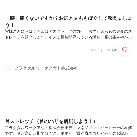
「腰」痛くないですか？お尻と太ももほぐして整えましょ
う！
皆様こんにちは！今回はデスクワークの方へ、お尻と太ももの裏側のス
トレッチを紹介します。イスに長時間座っている場合、腰の痛みやハリ
を感じることも少なくありません。そういった時に、イスを使って出来
る簡単なストレッチを紹介します！まずはお尻のストレッチです。スト
over 4 years ago
レッチ手順①イスに座り、片方の足を乗せる②背筋を伸ばし、上体をま
っすぐにする③背中が丸くならないように股関節から上体を前に傾けて
いく〇ポイント・呼吸が止まらない位でゆっくり伸ばします・背中が丸
フラクタルワークアウト株式会社
まらないよう気を付けましょう次に太ももの裏側のストレッチです。ス
トレッチ手順①イスに浅く腰掛け、片方の足を伸ばす②背筋を伸ばし、
上体を前に倒す③足...
首ストレッチ（首のハリを解消しよう！）
フラクタルワークアウト株式会社ボディマネジメントパートナーの本郷
です。まだ寒い時期ではございますが、首や肩のコリやハリのお悩みの