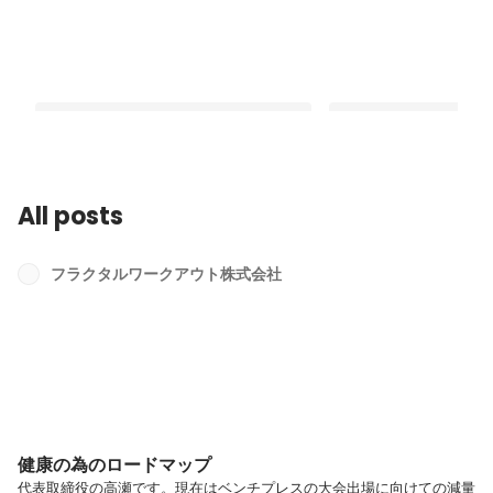
All posts
健康の為のロードマップ
ふくらはぎは第二の心
フラクタルワークアウト株式会社
Latest
Latest
健康の為のロードマップ
代表取締役の高瀬です。現在はベンチプレスの大会出場に向けての減量