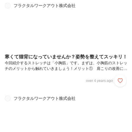
ス効果ハーブティーのもたらす最も大きな効果はリラックス作用です。
フラクタルワークアウト株式会社
ハーブティーには豊かな香りが大きな特徴ですが、その芳香作用が脳の
自律神経に働きかけることにより、副交感神経の働きを促し不安や緊
張、イライラなどの状態...
寒くて猫背になっていませんか？姿勢を整えてスッキリ！
今回紹介するストレッチは「小胸筋」です。まずは、小胸筋のストレッ
チのメリットから触れていきましょう！メリット① 肩こりの改善に繋
がるスマホやパソコンの使用時間が長いと肩こりがひどくなりがちで
す。前かがみの同じ姿勢を続けていると、小胸筋の血行が悪くなり筋肉
over 4 years ago
が固くなってしまいます。ストレッチをすることで固まった筋肉に血行
が促進され、肩こりなどの緩和に繋がります。メリット② 巻き肩を解
消し、姿勢をきれいにするいわゆる猫背の状態ですが、肩と顔が前にせ
フラクタルワークアウト株式会社
り出していて腰痛や肩こりにも繋がります。改善方法として、筋トレに
よるアプローチも考えられますが、まずは手軽にできるストレッチから
行っていきましょう。...