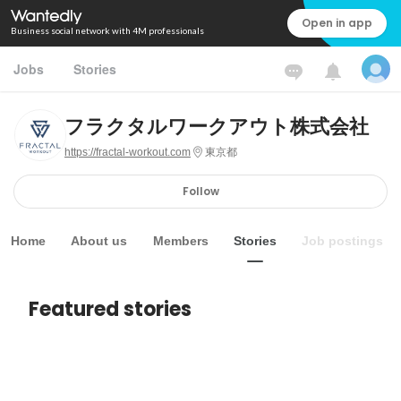
Open in app
Business social network with 4M professionals
Jobs
Stories
フラクタルワークアウト株式会社
https://fractal-workout.com
東京都
Follow
Home
About us
Members
Stories
Job postings
Featured stories