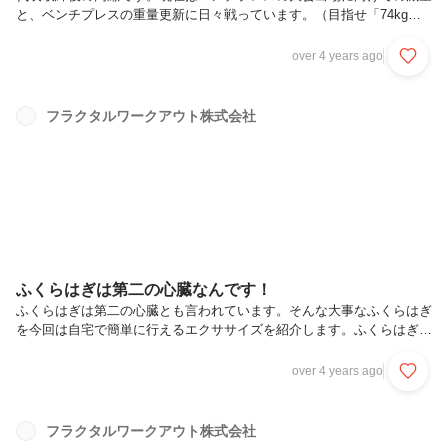
と、ベンチプレスの重量更新に日々戦っています。（目指せ「74kg
級、150kgベンチプレス！」）ーーーーーーーーーーーーーーーーーー
ーーーーーーーーー最近人と話していてよく質問されることがありま
over 4 years ago
す。「なぜ高瀬さんはトレーナーをやっているんですか？」そんな質問
に対して誰にでも通じるように使う表現なのですが、「人を健康にする
為のロードマップを作成し、そのロードマップを二人三脚で進む為にト
フラクタルワークアウト株式会社
レーニング指導しています。」（※弊社ジムの場合はトレーニング指導
者をトレーナーと呼ばず、ボディマネジメントパートナーと呼びます）
前回のブログでも...
ふくらはぎは第二の心臓なんです！
ふくらはぎは第二の心臓とも言われています。そんな大事なふくらはぎ
を今回は自宅で簡単に行えるエクササイズを紹介します。ふくらはぎは
全身の血流にも関係があり、定期的に刺激を与えることが大切です。今
回紹介するのは「カーフレイズ」というトレーニングです。ポイント・
over 4 years ago
肩幅に足を開いて立つ・腰を反らないポイント・かかとをできるだけ上
げて、つま先立ちになる・ゆっくりかかとを降ろし、床に着く寸前で降
ろすのを止めてまた上げる・30回ほど連続で繰り返す今回紹介したト
フラクタルワークアウト株式会社
レーニングは手軽に行えて、短時間で済むものです。すきま時間で是非