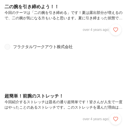
二の腕を引き締めよう！！
今回のテーマは「二の腕を引き締める」です！夏は露出部分が増えるの
で、二の腕が気になる方もいると思います。夏に引き締まった状態で過
ごすなら、今から対策をしましょう！この記事で紹介するのはイスを使
ったディップスという種目です。トレーニングフォーム1. 頑丈な椅子
over 4 years ago
に浅く腰掛けて足を遠めに置き、お尻のすぐ横に両手を置いて椅子の端
をつかむ2. 背筋を伸ばして前を向き、肘を伸ばしてお尻を上げ、椅子
の前へスライドさせるトレーニングフォーム1. かかとが膝よりも前に
フラクタルワークアウト株式会社
あるように足の位置を調整し、90度になるまで肘を曲げて体を落とす2.
掌底（手のひらの下方、付け根部分）で椅子を押して肘を伸ばし、体を
持ち上...
超簡単！前腕のストレッチ！
今回紹介するストレッチは題名の通り超簡単です！皆さんが人生で一度
はやったことのあるストレッチです。このストレッチを選んだ理由は
PC作業の多い方々は前腕が実は張りがちです。まずは前腕の外側を伸
ばすストレッチです。まずは前腕の裏側を伸ばしましょう。壁を作るよ
over 4 years ago
うに右手で左手をしっかり押さえたまま、肘が伸びたところで10秒キ