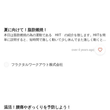
夏に向けて！脂肪燃焼！
本日は脂肪燃焼の為の運動である HIIT の紹介を致します。HIITを簡
単に説明すると、短時間で激しく動いて少し休んでまた激しく動くとい
う運動です。通常の脂肪燃焼の為の有酸素運動であれば、歩いたり泳い
だりといった長時間続けられるような運動のことを指します。今回紹介
over 4 years ago
するHIITは、走ったりサーキットトレーニングでも行うことができます
が、バイクでも行うことができます。バイクで行うメリットとは①膝へ
の負担が軽減できる②ふとももやお尻の筋肉へも刺激を入れることがで
フラクタルワークアウト株式会社
きる③室内でもできるので天候に左右されない上記のようなメリットが
あります。写真にある物はジムにおいてあるような普通のエアロバイク
とは違...
温活！腰痛やぎっくりを予防しよう！