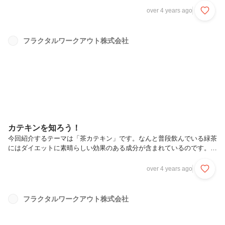
で組むイスの背もたれに寄りかかり、首がそり返りすぎないように注意
over 4 years ago
首と背中の筋肉をほぐすと、肩甲骨がほぐれるやすくなるので一瞬でも
時間があればできまそので是非行ってみてください！大きく深呼吸をす
るのも忘れないようにきをつけましょう！
フラクタルワークアウト株式会社
カテキンを知ろう！
今回紹介するテーマは「茶カテキン」です。なんと普段飲んでいる緑茶
にはダイエットに素晴らしい効果のある成分が含まれているのです。緑
茶には色々な成分が含まれていますが、渋味の成分と言われるタンニン
がダイエットに関連しています。タンニンの中の一群としてカテキンが
over 4 years ago
含まれていて、緑茶がダイエットをサポートする効果の中心的な役割を
果たしています。緑茶に含まれているカテキンには遊離型カテキンとガ
レート型カテキンの二種類がありますが、研究によって効能が明らかに
フラクタルワークアウト株式会社
されているのはガレート型カテキンの方です。ガレート型カテキンは食
事のときに脂肪を消化して吸収するのを抑制する作用があります。脂肪
を吸収するには膵臓...