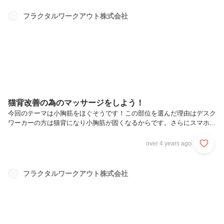
ープ次は表側を伸ばしていきます。痛みのない範囲でゆっくり行いまし
ょう。前腕を伸ばすことで指の疲労改善にも繋がっていきます。簡単だ
フラクタルワークアウト株式会社
からこそ、日々少しずつでも行うことが大事です。継続こそが大事です
ので、少しずつ行っていきましょう！
猫背改善の為のマッサージをしよう！
今回のテーマは小胸筋をほぐそうです！この部位を選んだ理由はデスク
ワーカーの方は猫背になり小胸筋が固くなるからです。さらにスマホな
どの使用で姿勢の悪さは悪化してしまいます。そうすることで首や肩こ
り等他の症状も併発するので日々ケアを行っていくことが大事です。本
over 4 years ago
日は簡単にできるケアを今回はご紹介します！鎖骨の下、わきの付け根
側を痛くない程度に指で押します余裕があれば、手を胸に押し当てたま
ま方をゆっくり回しましょう！痛みが伴うようなら指で軽く揉む程度に
フラクタルワークアウト株式会社
しましょう以前の記事にも小胸筋のストレッチを記載していますので、
そちらと合わせて行えば更に効果は抜群です。是非やってみてくださ
い！