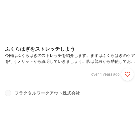
やってみましょう！
ふくらはぎをストレッチしよう
今回はふくらはぎのストレッチを紹介します。まずはふくらはぎのケア
を行うメリットから説明していきましょう。脚は普段から酷使してお
り、体の中でも気付かないうちに疲労がたまりやすい部位です。またむ
くみやだるさの改善にも繋がります。ポイント・四つん這いの姿勢から
over 4 years ago
片足立ちなり腰を浮かせる・腰を反らないように注意ポイント・お尻を
後ろに引いてひざを伸ばしながら、足の踵を床に沈めて足首を曲げてい
きます・できる限り伸ばす側の足の膝は伸ばしましょう以上、ふくらは
フラクタルワークアウト株式会社
ぎのストレッチでした！運動の前後でぜひやってみてください！