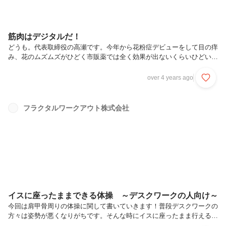
筋肉はデジタルだ！
どうも。代表取締役の高瀬です。今年から花粉症デビューをして目の痒
み、花のムズムズがひどく市販薬では全く効果が出ないくらいひどい症
状に見舞われています。筋肉量がいくらあっても、細かい花粉に負けて
しまうのですから如何に動物が弱いのか、そして如何に花粉が驚異的な
over 4 years ago
のかを身をもって実感しております。今回は私が思った事をつらつらと
書いていきます。「パーソナルトレーニングとは？」パーソナルトレー
ニングと聞いて、あなたは何を思い浮かべますか？隣でカウントをして
フラクタルワークアウト株式会社
くれる人、隣で正しいフォームを確認してくれる人、食事の管理をする
人、答えは十人十色だと思います。全てが正解であり、全てが各々の正
義なのでそれはそれ...
イスに座ったままできる体操 ～デスクワークの人向け～
今回は肩甲骨周りの体操に関して書いていきます！普段デスクワークの
方々は姿勢が悪くなりがちです。そんな時にイスに座ったまま行える簡
単な体操を紹介します！イスに深く腰をかけ、両手を首の付け根あたり