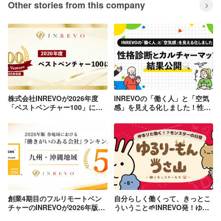
Other stories from this company
株式会社INREVOが2026年度
INREVOの「働く人」と「空気
「ベストベンチャー100」に選
感」を見える化しました！性格
出されました！
診断とカルチャーマップの結果
公開🔍
創業4期目のフルリモートベン
自分らしく働くって、きっとこ
チャーのINREVOが2026年版
ういうこと🌱INREVO発！ゆる
「働きがいのある会社」ランキ
りとはたらくモンスター『ゆる