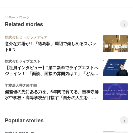
ング九州・沖縄地域5位に選出
りーもん』誕生秘話㊙️
されました！
リモートワーク
Related stories
株式会社ヒトカラメディア
意外な穴場が！「徳島駅」周辺で楽しめるスポッ
ト5つ
株式会社ライブエスト
【社員インタビュー】"第二新卒でライブエストへ
ジョイン！"「面談、面接の雰囲気は？」「どんな
こと聞かれた？」「ライブエストを選んだ理由と
は」
学校法人井之頭学園
偏差値の先にある力を、6年間で育てる。吉祥寺湧
水中学校・高等学校が目指す「自分の人生を、自
分の言葉で説明できる生徒」
Popular stories