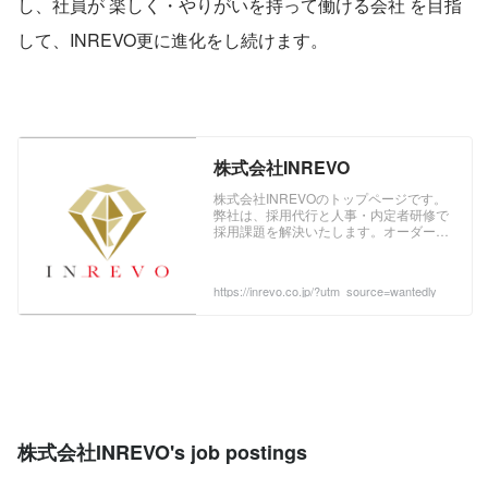
し、社員が 楽しく・やりがいを持って働ける会社 を目指
して、INREVO更に進化をし続けます。
株式会社INREVO
株式会社INREVOのトップページです。
弊社は、採用代行と人事・内定者研修で
採用課題を解決いたします。オーダーメ
イドと内製化研修、SNSを用いた成果報
酬型集客代行、また、無人ホテル向けシ
ステムの提供と運営受託サービスを行
https://inrevo.co.jp/?utm_source=wantedly
い、ホテル業界の無人化・省人化をサポ
ートしています。
株式会社INREVO's job postings