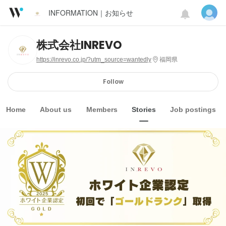
INFORMATION｜お知らせ
株式会社INREVO
https://inrevo.co.jp/?utm_source=wantedly
福岡県
Follow
Home
About us
Members
Stories
Job postings