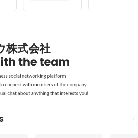
ウ株式会社
ith the team
ness social networking platform
 to connect with members of the company.
ual chat about anything that interests you!
s