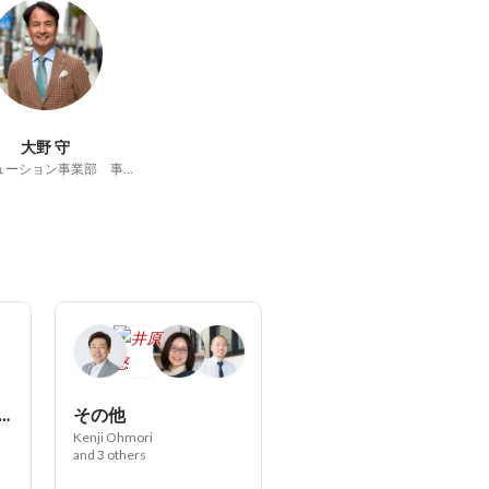
大野 守
ITソリューション事業部 事業部長
ソリューション事業部
その他
Kenji Ohmori
and 3 others