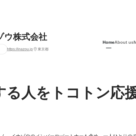
ゾウ株式会社
Home
About us
https://inazou.jp
東京都
する人をトコトン応
ろん、イナゾウのメンバーやパートナーも含め、一人ひとりの