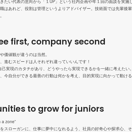
きたい代表の意向から「１UP」という社内企画や年１回の面談を実施し
職はあれど、役割は管理というよりアドバイザー。技術面では先輩後輩
。
e first, company second
や価値観が違うのは当然。

、進むスピードは人それぞれ違っていいんです！

りの自己実現のカタチがあり、どうやったら実現できるかを一緒に考えたい
、今自分ができる最善の行動は何かを考え、目的実現に向かって動ける
nities to grow for juniors
 zone”

をスローガンに、仕事に夢中になれるよう、社員の好奇心や探求心、そ