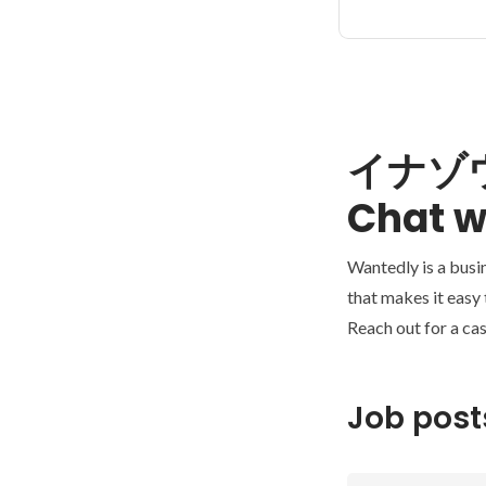
イナゾ
Chat w
Wantedly is a busi
that makes it easy
Reach out for a cas
Job post