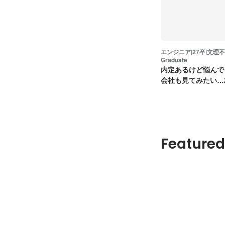
エンジニア|27卒|文理不
Graduate
内定あるけど悩んで
会社も見てみたい…
ア職募集！
Featured