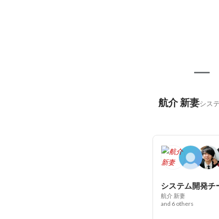
航介 新妻
システ
システム開発チ
航介 新妻
and 6 others