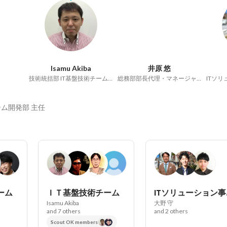
Isamu Akiba
井原 悠
技術統括部 IT基盤技術チーム 部長
総務部部長代理・マネージャー／役員補佐
ム開発部 主任
ーム
ＩＴ基盤技術チーム
IT
Isamu Akiba
大野 守
and 7 others
and 2 others
Scout OK members