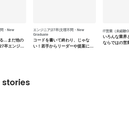
問・New
エンジニア|27卒|文理不問・New
IT営業（未経験
Graduate
いろんな業界
る…まだ他の
コードを書いて終わり、じゃな
ならではの営
27卒エンジニ
い！若手からリーダーや提案に挑
は当然なし！
める！
 stories