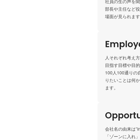
社員の生の声を聞
部長や主任など役
場面が見られます
Employe
人それぞれ考え方
目指す目標や目的
100人100通
りたいことは何か
ます。
Opportu
会社名の由来は”in a
「ゾーンに入れ」