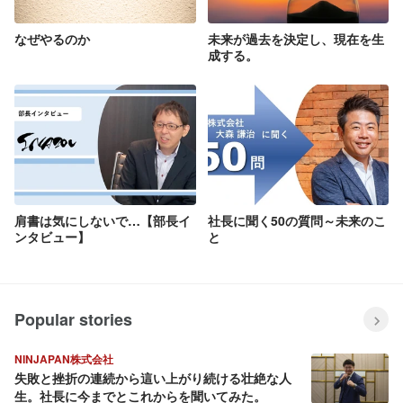
なぜやるのか
未来が過去を決定し、現在を生
成する。
肩書は気にしないで…【部長イ
社長に聞く50の質問～未来のこ
ンタビュー】
と
Popular stories
NINJAPAN株式会社
失敗と挫折の連続から這い上がり続ける壮絶な人
生。社長に今までとこれからを聞いてみた。