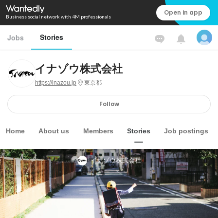
Open in app
Business social network with 4M professionals
Stories
Jobs
イナゾウ株式会社
https://inazou.jp
東京都
Follow
Home
About us
Members
Stories
Job postings
イナゾウ株式会社