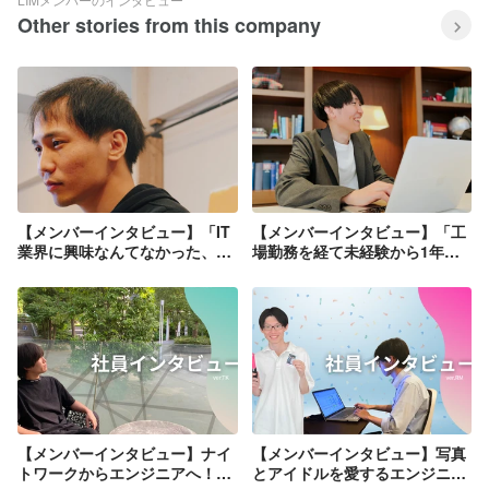
Other stories from this company
【メンバーインタビュー】「IT
【メンバーインタビュー】「工
業界に興味なんてなかった、た
場勤務を経て未経験から1年で
だ自分を変えたくてLIMに入社
バックエンドエンジニアへ！」
した」バックエンドエンジニア
メンターとしても活躍するメン
兼メンターとしても活躍する
バーへ迫る。
LIMのムードメーカーひろきへ
迫る。
【メンバーインタビュー】ナイ
【メンバーインタビュー】写真
トワークからエンジニアへ！
とアイドルを愛するエンジニ