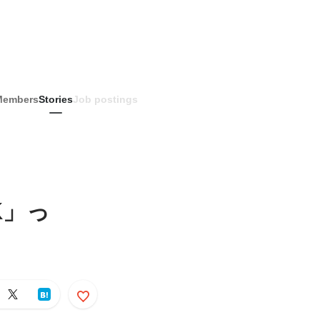
Members
Stories
Job postings
K」っ