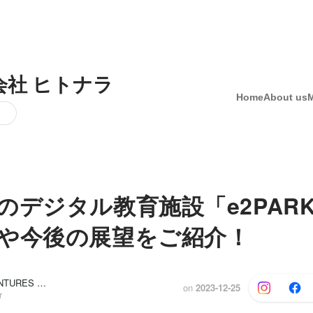
会社 ヒトナラ
Home
About us
のデジタル教育施設「e2PAR
や今後の展望をご紹介！
TOMOIKI VENTURES 採用担当, 福岡 奨鯉
on
2023-12-25
r