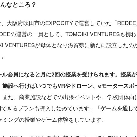
てどんなところ？
身は、大阪府吹田市のEXPOCITYで運営していた「RED
EEの運営の一員として、TOMOIKI VENTURESも
IKI VENTURESが母体となり滋賀県に新たに設立した
す。
クール会員になると月に2回の授業を受けられます。授業
、施設へ行けばいつでもVRやドローン、eモータースポ
また、商業施設などでの出張イベントや、学校団体向
。
利用できるプランも導入し始めています。
「ゲームを通し
ラミングの授業やゲーム体験をしています。