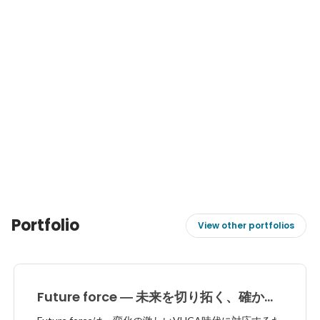
Portfolio
View other portfolios
Future force ― 未来を切り拓く、確かな
力を。