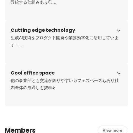
ています！
昇給する仕組みあり◎

納得感のある給与で、安心して成長できる環境です。

現役エンジニアが設計した評価制度により、90%以上のエ
ンジニアが満足しています。定期的な評価と多面的な基準
Cutting edge technology
で、技術的成長とリーダーシップをサポートします。
生成AI技術をプロダクト開発や業務効率化に活用していま
す！

今後も新たな最先端技術の導入も行います！

★導入ツール

ChatGPT／Gemini／Cursor／LangChain／Devin／NoLang
Cool office space
／Genspark／v0

★開発組織での活用例

他の事業部とも交流が図りやすいカフェスペースもあり社
コード自動補完・設計・生成

コードレビュー支援

プロトタイプの高速実装
Members
View more