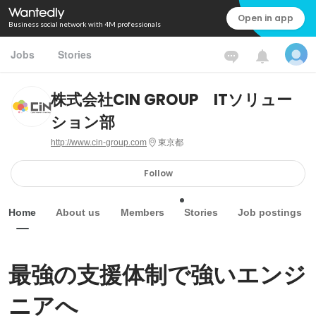
Open in app
Business social network with 4M professionals
Jobs
Stories
株式会社CIN GROUP ITソリュー
ション部
http://www.cin-group.com
東京都
Follow
Home
About us
Members
Stories
Job postings
最強の支援体制で強いエンジ
ニアへ