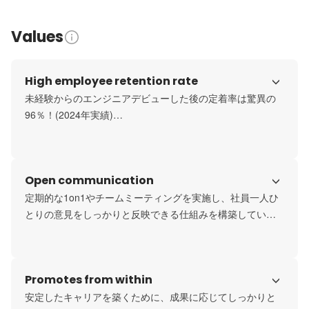
Values
High employee retention rate
未経験からのエンジニアデビューした後の定着率は驚異の
96％！(2024年実績)

全国で見ても離職率はわずか4％なので安心してスキルアッ
プできる環境が整っています！
Open communication
定期的な1on1やチームミーティングを実施し、社員一人ひ
とりの意見をしっかりと反映できる仕組みを構築していま
す。

上司や同僚と気軽にコミュニケーションを取れる環境が整
っており、意見が尊重されやすく、業務改善やキャリアア
Promotes from within
ップに繋がるフィードバックも得やすいです。

チーム全体で協力し合い、成長できる職場作りに力を入れ
安定したキャリアを築くために、成果に応じてしっかりと