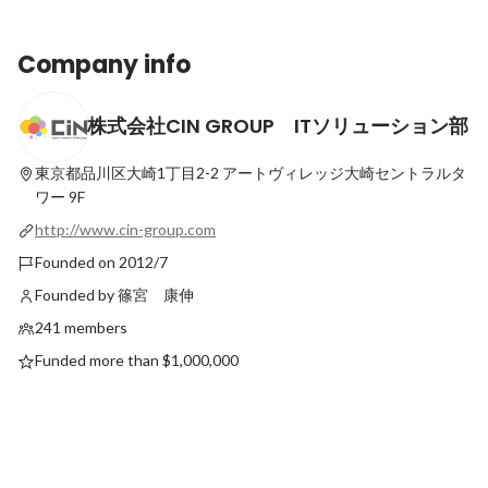
Company info
株式会社CIN GROUP ITソリューション部
私たちが大切にしていること｜CIN
『Wantedly Awards
GROUPの採用にかける想い
ノミネートされました
東京都品川区大崎1丁目2-2
アートヴィレッジ大崎セントラルタ
Pinned
Latest
ワー 9F
http://www.cin-group.com
Founded on 2012/7
Founded by 篠宮 康伸
241 members
Funded more than $1,000,000