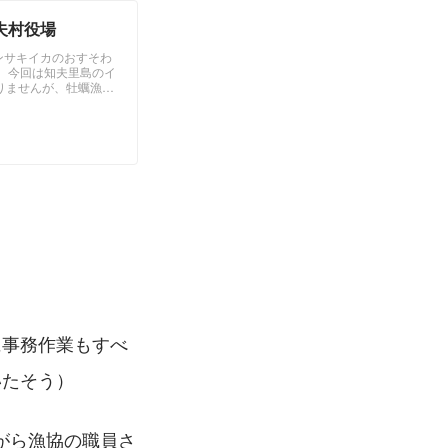
夫村役場
ンサキイカのおすそわ
て、今回は知夫里島のイ
りませんが、牡蠣漁師
ガキが並ぶまでにどん
に事務作業もすべ
いたそう）
がら漁協の職員さ