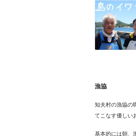
漁協
知夫村の漁協の
てこなす優しい
基本的には朝、