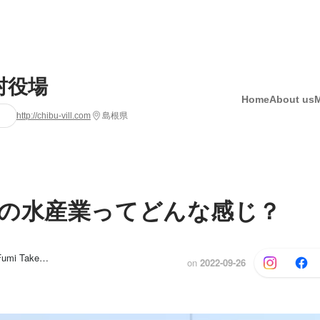
村役場
Home
About us
http://chibu-vill.com
島根県
の水産業ってどんな感じ？
Hitoshi Ago, Fumi Takemura
and 1 others
on
2022-09-26