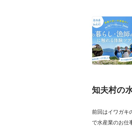
知夫村の
前回はイワガキ
で水産業のお仕