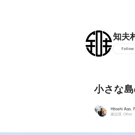
知夫
Follow
小さな島
建設課, Other