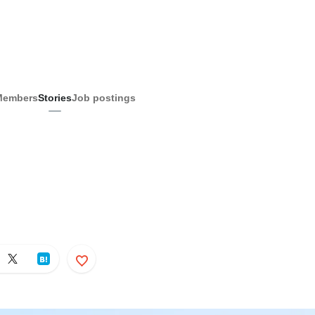
Members
Stories
Job postings