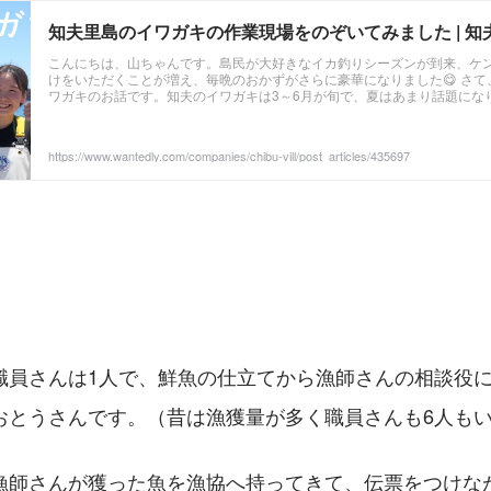
知夫里島のイワガキの作業現場をのぞいてみました | 知
こんにちは、山ちゃんです。島民が大好きなイカ釣りシーズンが到来、ケ
けをいただくことが増え、毎晩のおかずがさらに豪華になりました😋 さ
ワガキのお話です。知夫のイワガキは3～6月が旬で、夏はあまり話題にな
さんは夏もしっかりイワガキの仕事をしています。みなさんの食卓にイワ
な工程があるのかご紹介したいと思います。 ...
https://www.wantedly.com/companies/chibu-vill/post_articles/435697
職員さんは1人で、鮮魚の仕立てから漁師さんの相談役
おとうさんです。（昔は漁獲量が多く職員さんも6人も
漁師さんが獲った魚を漁協へ持ってきて、伝票をつけな