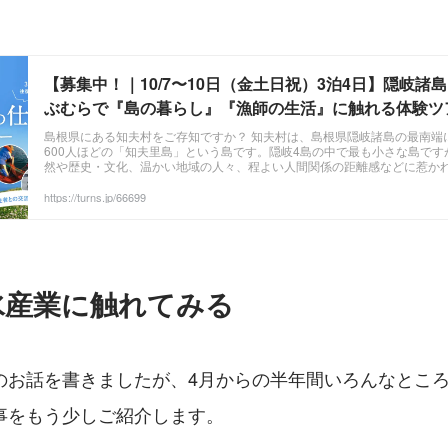
【募集中！｜10/7〜10日（金土日祝）3泊4日】隠岐諸島
ぶむらで『島の暮らし』『漁師の生活』に触れる体験ツア
TURNS（ターンズ）｜移住・地方創生・地域活性化
島根県にある知夫村をご存知ですか？ 知夫村は、島根県隠岐諸島の最南端
600人ほどの「知夫里島」という島です。隠岐4島の中で最も小さな島で
然や歴史・文化、温かい地域の人々、程よい人間関係の距離感などに惹か
ている魅力的な島です。 10月7〜10日（金土日月）はここ知夫村で、憧
『漁師の生活』を体験するツアーを開催します！
https://turns.jp/66699
水産業に触れてみる
のお話を書きましたが、4月からの半年間いろんなとこ
事をもう少しご紹介します。