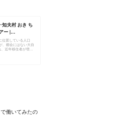
･知夫村 おき ち
ー |
に位置している人口
すが、都会にはない大自
れ、近年移住者が増え
れの『島の暮らし』と
ろで働いてみたの