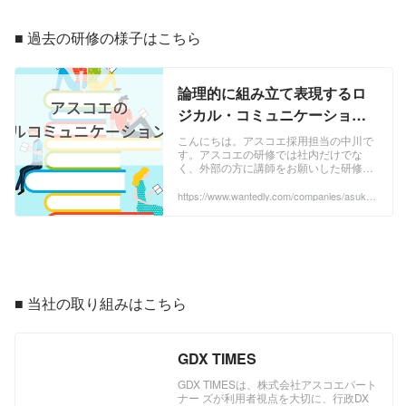
■ 過去の研修の様子はこちら
論理的に組み立て表現するロ
ジカル・コミュニケーション
研修の様子｜【研修】 | 株式会
こんにちは。アスコエ採用担当の中川で
す。アスコエの研修では社内だけでな
社アスコエパートナーズ
く、外部の方に講師をお願いした研修も
あります。今回はロジカル・コミュニケ
ーション研修です。伝える内容や達成す
https://www.wantedly.com/companies/asuko
e/post_articles/881841
るゴールに対して...
■ 当社の取り組みはこちら
GDX TIMES
GDX TIMESは、株式会社アスコエパート
ナー ズが利用者視点を大切に、行政DX