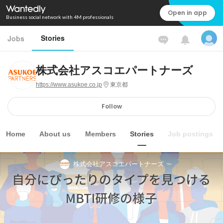
Open in app
Business social network with 4M professionals
Stories
Jobs
株式会社アスコエパートナーズ
https://www.asukoe.co.jp
東京都
Follow
Home
About us
Members
Stories
Job postings
株式会社アスコエパートナーズ