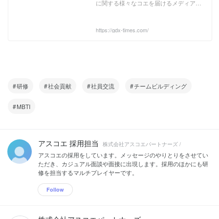
に関する様々なコエを届けるメディアで
す。 国内外の行政DXトレンド、自治体
のIT活用事例などデジタル行政・電子政
府に 関する情報をお届けします。
https://gdx-times.com/
研修
社会貢献
社員交流
チームビルディング
MBTI
アスコエ 採用担当
株式会社アスコエパートナーズ /
アスコエの採用をしています。メッセージのやりとりをさせてい
ただき、カジュアル面談や面接に出現します。採用のほかにも研
修を担当するマルチプレイヤーです。
Follow