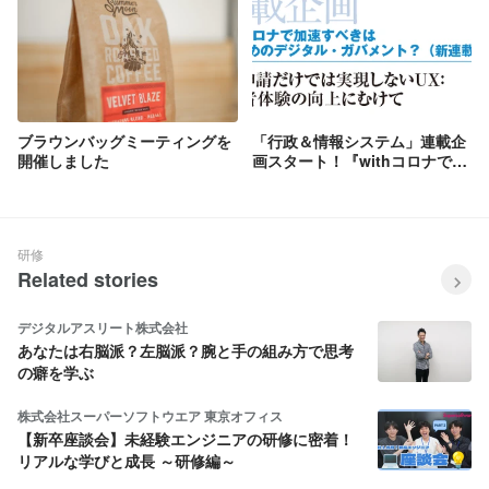
ブラウンバッグミーティングを
「行政＆情報システム」連載企
開催しました
画スタート！『withコロナで加
速すべきは誰のためのデジタ
ル・ガバメント？』
研修
Related stories
デジタルアスリート株式会社
あなたは右脳派？左脳派？腕と手の組み方で思考
の癖を学ぶ
株式会社スーパーソフトウエア 東京オフィス
【新卒座談会】未経験エンジニアの研修に密着！
リアルな学びと成長 ～研修編～