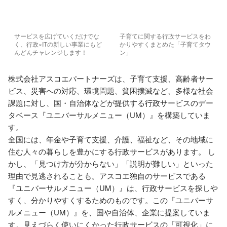
サービスを広げていくだけでな
子育てに関する行政サービスをわ
く、行政×ITの新しい事業にもど
かりやすくまとめた「子育てタウ
んどんチャレンジします！
ン」
株式会社アスコエパートナーズは、子育て支援、高齢者サー
ビス、災害への対応、環境問題、貧困撲滅など、多様な社会
課題に対し、国・自治体などが提供する行政サービスのデー
タベース『ユニバーサルメニュー（UM）』を構築していま
す。

全国には、年金や子育て支援、介護、福祉など、その地域に
住む人々の暮らしを豊かにする行政サービスがあります。 し
かし、「見つけ方が分からない」「説明が難しい」といった
理由で見逃されることも。アスコエ独自のサービスである
『ユニバーサルメニュー（UM）』は、行政サービスを探しや
すく、分かりやすくするためのものです。この『ユニバーサ
ルメニュー（UM）』を、国や自治体、企業に提案していま
す。見えづらく使いにくかった行政サービスの「可視化」に