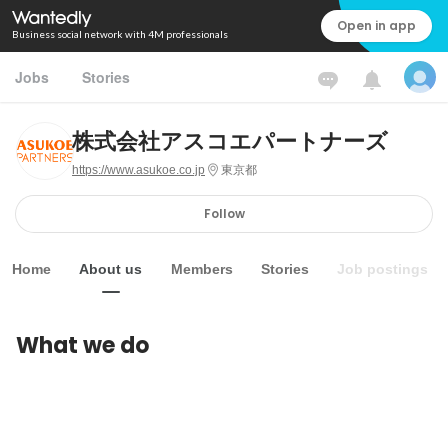
Open in app
Business social network with 4M professionals
Jobs
Stories
株式会社アスコエパートナーズ
https://www.asukoe.co.jp
東京都
Follow
Home
About us
Members
Stories
Job postings
What we do