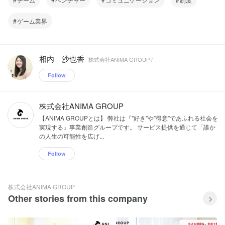
きております。 今後も誰かの「制約」を
取り払うために次々と新規事業へ取り組
ゲーム業界
み続け、さらなる成長を目指していきま
す。 【グループ紹介】 ■ ゲームデータの
マーケットプレイス企業 『ゲームにかけ
た時間や努力が資産となる常識をつく
相内 沙也香
株式会社ANIMA GROUP /
る』ため、ゲームに関わるすべての人が
「自分の努力した時間」を実際にお金に
Follow
変えたり、「自分自身の得意でお金を稼
ぐ」ことができるようにしたいと考えて
おります。 そのため「アカウントやアイ
株式会社ANIMA GROUP
テムの売買」はもちろん、「ゲームプレ
イの代行業務」を請け負える機能などを
【ANIMA GROUPとは】 弊社は『"好き"や”得意”であふれる社会を
プラットフォームとして提供していま
実現する』事業創造グループです。 サービス提供を通じて「誰か
す。既に登録者数は100万人を大きく肥
の人生の可能性を広げ...
えており、同領域の中でも後発ながら急
成長しているサービスとなっています。
Follow
また、2020年頃から「NFT」がバズワー
ドになっていますが、「ゲームアカウン
ト」もまさに今「誰しもが持っているデ
ジタル資産」だと私達は考えています。
株式会社ANIMA GROUP
共に『ゲームにかけた時間や努力が資産
Other stories from this company
となる常識をつくる』サービス作りをし
ませんか？ ■ 新規サービス開発企
業 これまで主力サービスを運営する中で