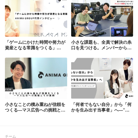
得たノウハウや、気づくことができた
人々の「制約」から、新たに「ゲームプ
レイのマッチングプラットフォーム」
「ニュースレター配信ツール」「飲食領
域のD2C」など複数事業を立ち上げてい
ます。 今後も「多くの人々の制約を取り
払う」ことができ「"好き"や”得意”であふ
「ゲームにかけた時間や努力が
小さな課題も、全員で解決の糸
れる社会を実現する」ための新規サービ
資産となる常識をつくる」
口を見つける。メンバーからも
スを共に立ち上げていく予定です。※.そ
ANIMA GROUP代表インタビュ
好評なクエスト制度についてご
の他新規事業も積極的に挑戦・模索中で
ー
紹介します！
す。 ■ グループ管理企業 「ゲーム
データのマーケットプレイス」は既に上
場企業規模となっており、同時に「ゲー
ムプレイのマッチングプラットフォー
ム」「ニュースレター配信ツール」「飲
食領域のD2C」と他領域の事業を同時に
立ち上げています。 これらの人材採用 /
配置 / 教育や、財務面での管理は、非常
に多岐に渡る知識と経験が求められま
小さなことの積み重ねが信頼を
「何者でもない自分」から「何
す。そして、弊社が100%オーナー企業
つくる―マス広告への挑戦とそ
かを生み出す当事者」へ―“学
だからこそ挑戦できる「制度」や「仕組
の裏側
生”という枠を超えていくイン
み」を作れる環境があります。 まだまだ
ターンシップ
始まったばかりのグループ管理をさらに
強固にしていきませんか。
チーム