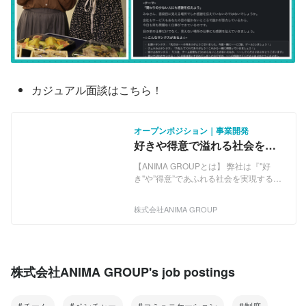
カジュアル面談はこちら！
オープンポジション｜事業開発
好きや得意で溢れる社会を実
現する！まずはカジュアルに
【ANIMA GROUPとは】 弊社は『"好
一度お話しませんか？
き"や”得意”であふれる社会を実現する』
というパーパスを掲げ、サービス提供を
通じて「誰かの人生の可能性を広げ、
株式会社ANIMA GROUP
人々が"好き"や"得意"を最大限発揮できる
社会」をつくっていくことを目指し、領
域問わず挑戦している事業創造グループ
です。 2016年8月の創業から常に挑戦を
続けることで高い成長率、増収増益を達
株式会社ANIMA GROUP's job postings
成してきました。創業から日は浅いもの
の、既に一般的な上場企業（グロース市
場）の売上・利益・成長率水準になって
チーム
ベンチャー
コミュニケーション
制度