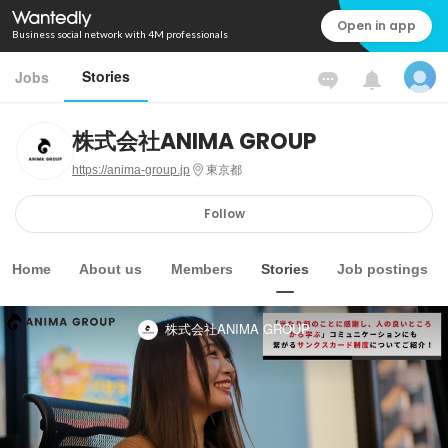
Open in app
Business social network with 4M professionals
Stories
Jobs
株式会社ANIMA GROUP
https://anima-group.jp
東京都
Follow
Home
About us
Members
Stories
Job postings
株式会社ANIMA GROUP