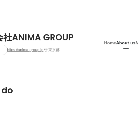
社ANIMA GROUP
Home
About us
https://anima-group.jp
東京都
 do