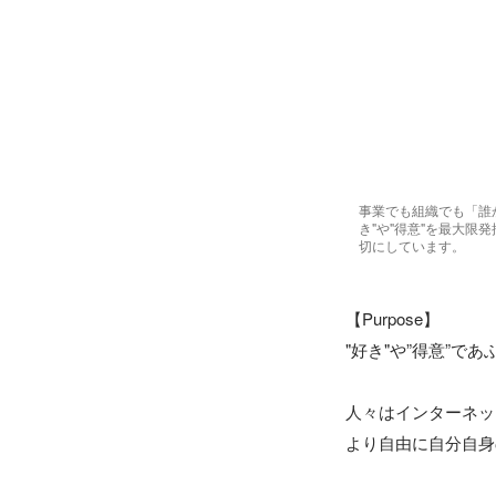
事業でも組織でも「誰
き"や"得意"を最大限
切にしています。
【Purpose】

"好き"や”得意”で
人々はインターネッ
より自由に自分自身