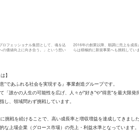
プロフェッショナル集団として、魂を込
2016年の創業以降、順調に売上を成長
への価値向上に向き合う。」という想い
らは積極的に新規事業へも挑戦してい
とは】

得意”であふれる社会を実現する』事業創造グループです。

て「誰かの人生の可能性を広げ、人々が"好き"や"得意"を最大限発
指し、領域問わず挑戦しています。

ら常に挑戦を続けることで、高い成長率と増収増益を達成してきまし
的な上場企業（グロース市場）の売上・利益水準となっています。