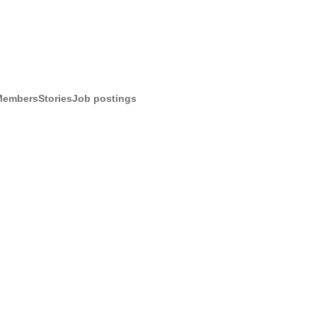
Members
Stories
Job postings