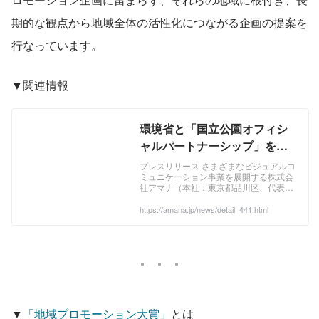
期的な観点から地域全体の活性化につながる企画の提案を
行なっています。
▼関連情報
環境省と「国立公園オフィシ
ャルパートナーシップ」を締
結 〜写真や映像の企画／制作
プレスリリース さまざまなビジュアルコ
ミュニケーション事業を展開する株式会
で培ったその表現力で、日本
社アマナ（本社：東京都品川区、代表取
の国立公園が持つ魅力を国内
締役社長 兼 グループCEO 進藤博信、
以下「アマナ」）は、2019年7月26日、
https://amana.jp/news/detail_441.html
外に発信〜｜ ニュース ｜ 株式
第５回「 国立公園オフィシャルパートナ
会社アマナ
ーシップ」締結式（於：中央合同庁舎5
号館22階 環境省第1会議室）に出席。
今回新たに加わったパートナー企業13社
と共に、原田義昭環境大臣より締結書を
授与されました。
▼
「地域プロモーション大賞」
とは