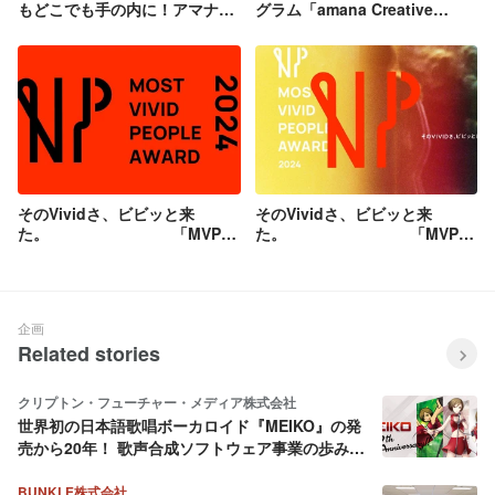
もどこでも手の内に！アマナ流
グラム「amana Creative
ナレッジ共有
Camp」拡充＆専用サイト
OPEN！
そのVividさ、ビビッと来
そのVividさ、ビビッと来
た。 「MVP
た。 「MVP
AWARD」を2024年6月に開
AWARD」を2024年6月に開
催！Vol.1
催！Vol.2
企画
Related stories
クリプトン・フューチャー・メディア株式会社
世界初の日本語歌唱ボーカロイド『MEIKO』の発
売から20年！ 歌声合成ソフトウェア事業の歩みを
振り返ってみた
BUNKLE株式会社