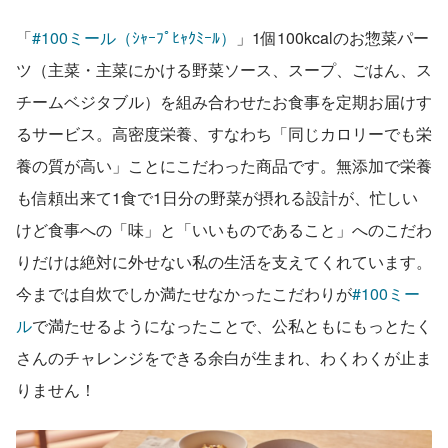
「
#100ミール（ｼｬｰﾌﾟﾋｬｸﾐｰﾙ）
」1個100kcalのお惣菜パー
ツ（主菜・主菜にかける野菜ソース、スープ、ごはん、ス
チームベジタブル）を組み合わせたお食事を定期お届けす
るサービス。高密度栄養、すなわち「同じカロリーでも栄
養の質が高い」ことにこだわった商品です。無添加で栄養
も信頼出来て1食で1日分の野菜が摂れる設計が、忙しい
けど食事への「味」と「いいものであること」へのこだわ
りだけは絶対に外せない私の生活を支えてくれています。
今までは自炊でしか満たせなかったこだわりが
#100ミー
ル
で満たせるようになったことで、公私ともにもっとたく
さんのチャレンジをできる余白が生まれ、わくわくが止ま
りません！