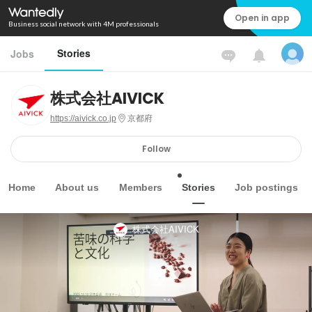
Open in app
Business social network with 4M professionals
Stories
Jobs
株式会社AIVICK
https://aivick.co.jp
京都府
Follow
Home
About us
Members
Stories
Job postings
株式会社AIVICK