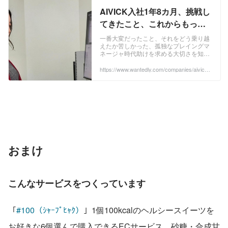
AIVICK入社1年8カ月、挑戦し
てきたこと、これからもっと
挑戦すること。ー学び編ー | 株
一番大変だったこと、それをどう乗り越
えたか苦しかった、孤独なプレイングマ
式会社AIVICK
ネージャ時代助けを求める大切さを知る
二つ目の挑戦と新たな学び運用が複雑な
定期宅配食サービスの立ち上げ餅は餅
https://www.wantedly.com/companies/aivick3/
post_articles/1056141
屋。横の連携でチ...
おまけ　
こんなサービスをつくっています
「
#100（ｼｬｰﾌﾟﾋｬｸ）
」1個100kcalのヘルシースイーツを
お好きな6個選んで購入できるECサービス。砂糖・合成甘