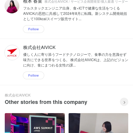
根本 春菜
株式会社AIVICK / サービス企画開発室/個人最適 リーダー
フルスタックエンジニア出身、食×ICTで健康な生活をつくる
AIVICKの思想に共感して2024年8月に転職。新システム開発統括
として100kcalスイーツ販売サイト...
Follow
株式会社AIVICK
優しく人に寄り添うフードテクノロジーで、食事の力を意識せず
味方にできる世界をつくる。 株式会社AIVICKは、上記のビジョン
に向け、食にまつわる女性の課...
Follow
株式会社AIVICK
Other stories from this company