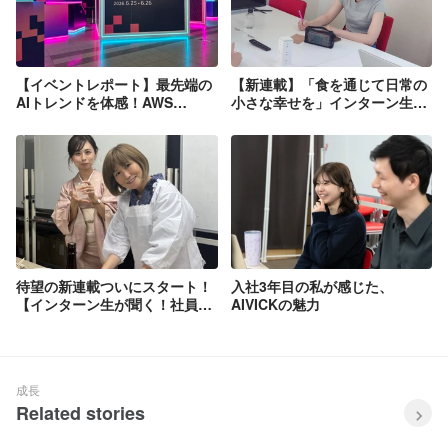
【イベントレポート】最先端の
【新連載】「食を通じて日常の
AIトレンドを体感！AWS
小さな幸せを」インターン生が
Summit 2026＆Executiveセッ
届けるAIVICK｜Vol.0 自己紹介
ションに参画してきました！
編
待望の新連載ついにスタート！
入社3年目の私が感じた、
【インターン生が聞く！社員イ
AIVICKの魅力
ンタビューVol.1】「私のための
会社だと思った」食×ITで高い
目標に挑む採用責任者が語る
AIVICKの魅力
成長
Related stories