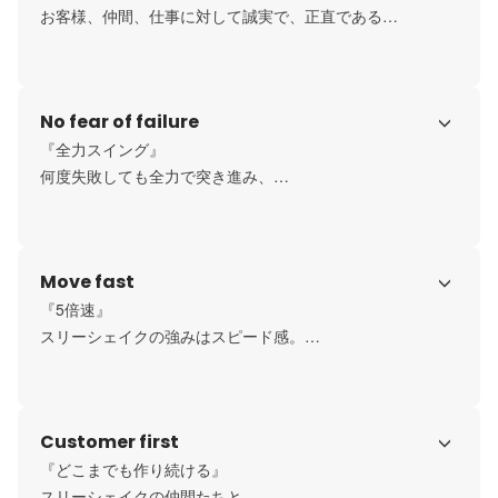
お客様、仲間、仕事に対して誠実で、正直である

プロフェッショナルとして自分の仕事に誇りを持つ
No fear of failure
『全力スイング』

何度失敗しても全力で突き進み、

みんなで楽しい未来を作り上げよう。

大きな成果を得るために、目の前のことを一生懸命やりき
ろう。
Move fast
『5倍速』

スリーシェイクの強みはスピード感。

他社が5年かかるものを1年で成し遂げる。
Customer first
『どこまでも作り続ける』

スリーシェイクの仲間たちと、
