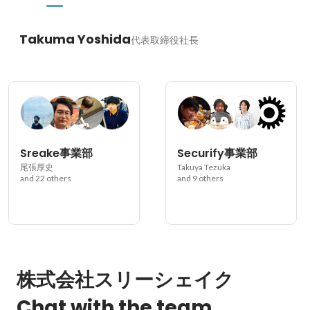
Takuma Yoshida
代表取締役社長
Sreake事業部
Securify事業部
尾張厚史
Takuya Tezuka
and 22 others
and 9 others
株式会社スリーシェイク
Chat with the team