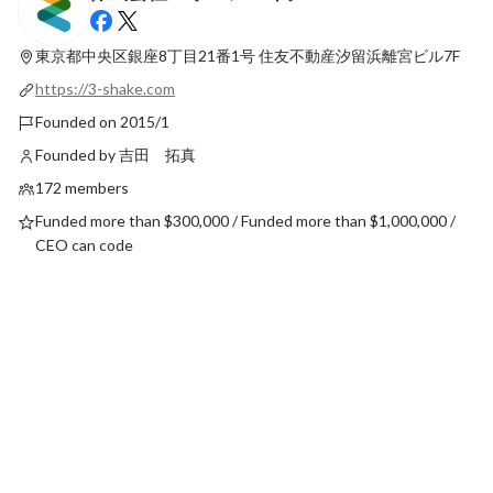
【“挑戦”を「面白がる」人たちの軌跡】仕
[アーカイブ] 【代表
組み化された「100点」よりも、自ら作り
編）】60億人みんな
出す「カオス」が面白い。元大手営業出身
事をできるようになれ
東京都中央区銀座8丁目21番1号
住友不動産汐留浜離宮ビル7F
Latest
Pinned
が新規事業で見つけた本当の自走。
界ができる
https://3-shake.com
Founded on 2015/1
Founded by 吉田 拓真
172 members
Funded more than $300,000 / Funded more than $1,000,000 /
CEO can code