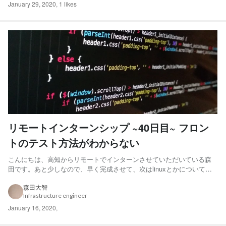
January 29, 2020
,
1 likes
リモートインターンシップ ~40日目~ フロン
トのテスト方法がわからない
こんにちは、高知からリモートでインターンさせていただいている森
田です。あと少しなので、早く完成させて、次はlinuxとかについて勉
強したいんですが、テストで詰まってしまって完成させられませんで
した。うーん。 テストの考え方を整理 どの程度までテストを書けばい
森田大智
Infrastructure engineer
いのかわからず、いつも詰まっていたので改めて何をテストす...
January 16, 2020
,