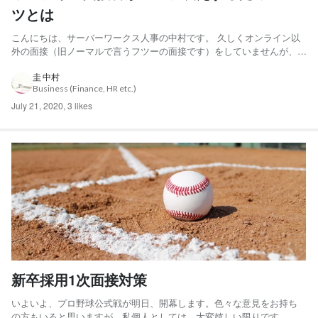
ツとは
こんにちは、サーバーワークス人事の中村です。 久しくオンライン以
外の面接（旧ノーマルで言うフツーの面接です）をしていませんが、業
種業界によっては「やっぱ面接は対面で！」という選考を実施している
企業もまだあるようです。 そのため就職活動継続中の学生（今回は主
圭 中村
Business (Finance, HR etc.)
に新卒採用を前提に書いてます）の方々に混乱と負担をかけ...
July 21, 2020
,
3 likes
新卒採用1次面接対策
いよいよ、プロ野球公式戦が明日、開幕します。色々な意見をお持ち
の方もいると思いますが、私個人としては、大変嬉しい限りです。当