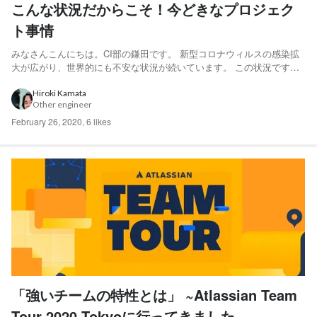
こんな状況だからこそ！今どきなプロジェク
ト事情
みなさんこんにちは。CI部の鎌田です。 新型コロナウィルスの感染拡
大が広がり、世界的にも不安な状況が続いています。 この状況ですか
ら、リモートでの在宅勤務をされている方も多いのではないでしょう
か。 しかしこの時、とっても困るのが、お客様とのミーティングや関
Hiroki Kamata
Other engineer
係者との調整ごとではないでしょうか。 昨今は、マルチベンダ...
February 26, 2020
,
6 likes
「強いチームの特性とは」 ~Atlassian Team
Tour 2020 Tokyoに行ってきました~