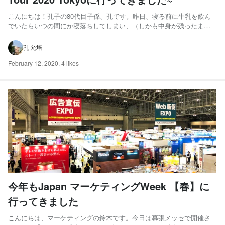
こんにちは！孔子の80代目子孫、孔です。昨日、寝る前に牛乳を飲ん
でいたらいつの間にか寝落ちしてしまい、（しかも中身が残ったま
ま！）、気がついたら布団とマットが牛乳だらけになって朝3時過ぎま
で後処理をしていたので月曜日からとても悲しいスタートを切りまし
孔 允培
た（自業自得ですね）。この上ない悲しい月曜日を迎えてとても眠い
な...
February 12, 2020
,
4 likes
今年もJapan マーケティングWeek 【春】に
行ってきました
こんにちは、マーケティングの鈴木です。今日は幕張メッセで開催さ