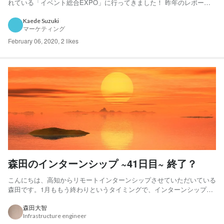
れている「イベント総合EXPO」に行ってきました！ 昨年のレポート
はこちら ↓ Gartner Symposiumやお客様へのご挨拶のときにお渡しし
た紅茶スティックもここで偶然見つけたんですよね。 2020年もイベン
Kaede Suzuki
マーケティング
ト盛り沢山なので、素敵なノベルティ...
February 06, 2020
,
2 likes
森田のインターンシップ ~41日目~ 終了？
こんにちは、高知からリモートインターンシップさせていただいている
森田です。1月ももう終わりというタイミングで、インターンシップの
方の課題もちょうど終わりました。動作するものは結構前に作れていた
んですが、テストコードやリファクタリング等で手間取っていました。
森田大智
Infrastructure engineer
次からはもう少しスムーズに書けると思うので、頑張ります。 ...