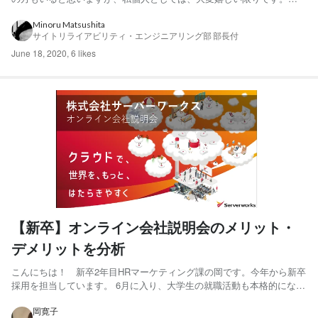
社にもその日を心待ちにしているメンバーが何人もいます。また、私
は草野球選手でもあります。こちらは残念ながら、春季大会の中止が
Minoru Matsushita
サイトリライアビリティ・エンジニアリング部 部長付
決定しています。なので、早くとも、秋季大会が再開のタイミングと
なり...
June 18, 2020
,
6 likes
【新卒】オンライン会社説明会のメリット・
デメリットを分析
こんにちは！ 新卒2年目HRマーケティング課の岡です。今年から新卒
採用を担当しています。 6月に入り、大学生の就職活動も本格的になっ
てきましたね～！ これからどんな学生がサーバーワークスに入社して
くれるのかとても楽しみです！ 最近ズッキーニの美味しさにはまって
岡寛子