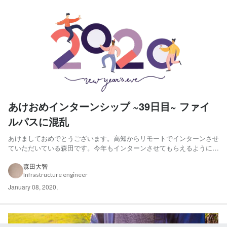
あけおめインターンシップ ~39日目~ ファイ
ルパスに混乱
あけましておめでとうございます。高知からリモートでインターンさせ
ていただいている森田です。今年もインターンさせてもらえるように、
また頑張っていきたいと思います。目標はAWS資格を3つ取得すること
です。大学が2月の頭に春休みに入る予定なので、2月、3月で2つ資格
森田大智
Infrastructure engineer
を取ろうと思っています( アソシエイトはもうちょっと勉...
January 08, 2020
,