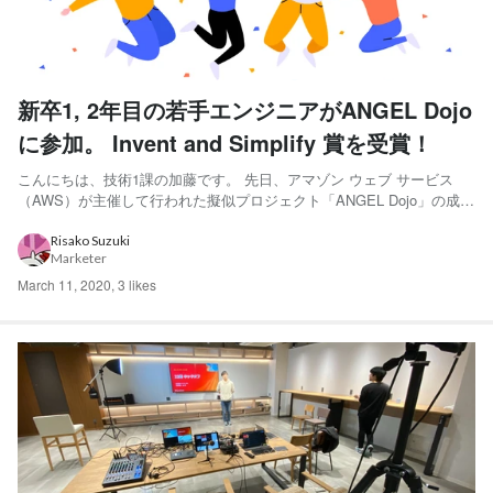
新卒1, 2年目の若手エンジニアがANGEL Dojo
に参加。 Invent and Simplify 賞を受賞！
こんにちは、技術1課の加藤です。 先日、アマゾン ウェブ サービス
（AWS）が主催して行われた擬似プロジェクト「ANGEL Dojo」の成果
発表会があり、我々サーバーワークスチームは Invent and Simplify 賞
をいただくことができました。 今回は、ANGEL Dojoとはどのような
Risako Suzuki
Marketer
取り組みだったの...
March 11, 2020
,
3 likes