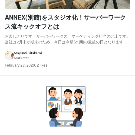
ANNEX(別館)をスタジオ化！サーバーワーク
ス流キックオフとは
お久しぶりです！サーバーワークス マーケティング担当の北上です。
当社は2月末が期末のため、今日は今期(21期)の最後の日となります。
そんな今日は、来月からの22期に向けてのキックオフが開催されてお
ります。 なんと、完全なリモートでの対応です！ ##元々は全社員が集
Mayumi Kitakami
Marketer
まる予定でした 当社は日頃からリモートワークをさ...
February 28, 2020
,
2 likes