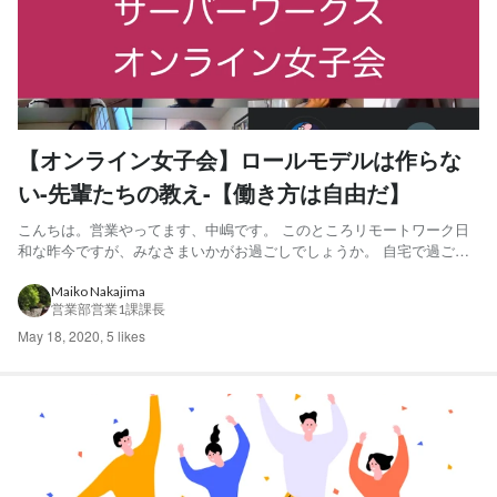
【オンライン女子会】ロールモデルは作らな
い-先輩たちの教え-【働き方は自由だ】
こんちは。営業やってます、中嶋です。 このところリモートワーク日
和な昨今ですが、みなさまいかがお過ごしでしょうか。 自宅で過ごす
ゴールデンウィークは、1人家焼肉やら、1人スクワットやら、1人呑み
やら充実したソロ活動を送ってしまいました。 これはこれで楽しいん
Maiko Nakajima
営業部営業1課課長
ですけどね、ちょっとなんかみんなでわっしょいわっしょい盛...
May 18, 2020
,
5 likes