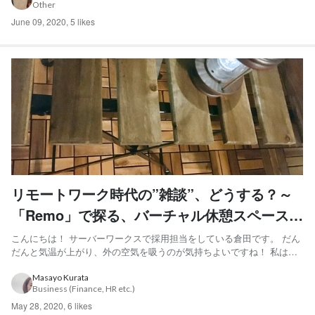
Other
しまい、グリルしたりスープにいれたり色んな調理方法を試...
June 09, 2020
,
5 likes
リモートワーク時代の”雑談”、どうする？～
「Remo」で探る、バーチャル休憩スペースの
可能性～定着編
こんにちは！ サーバーワークスで採用担当をしている倉田です。 だん
だんと気温が上がり、外の空気を吸うのが気持ちよいですね！ 私は自
宅のベランダに出て仕事をする”ベランダワークスタイル”に最近はまっ
ています。 前回のあらすじ 前回の記事で、フルリモートになった私た
Masayo Kurata
Business (Finance, HR etc.)
ちがリモートで雑談できる機会を増やすため、オンライン...
May 28, 2020
,
6 likes