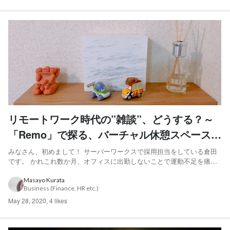
リモートワーク時代の”雑談”、どうする？～
「Remo」で探る、バーチャル休憩スペースの
可能性～導入編
みなさん、初めまして！ サーバーワークスで採用担当をしている倉田
です。 かれこれ数か月、オフィスに出勤しないことで運動不足を痛感
しています。 なんとかしたいと思った結果、最近はレンタサイクルを
利用して「密」にならないように近所を爆走するようになりました。
Masayo Kurata
Business (Finance, HR etc.)
電動自転車って素晴らしいですね！人知れず風になる楽しみを...
May 28, 2020
,
4 likes