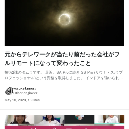
元からテレワークが当たり前だった会社がフ
ルリモートになって変わったこと
技術2課のタムラです。 最近、SA Proに続き SS Pro (サウナ・スパ プ
ロフェッショナル)という資格を取得しました。 インドアを強いられる
ような滅多にない機会やそこで生まれた時間を活用し、通常だったら
取り組まなかったであろう趣味の追求もいいかもしれません。 はじめ
yosuke tamura
Other engineer
に 現在、COVID-19(新型コロナウ...
May 18, 2020
,
16 likes