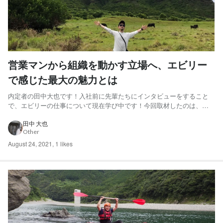
営業マンから組織を動かす立場へ、エビリー
で感じた最大の魅力とは
内定者の田中大也です！入社前に先輩たちにインタビューをすること
で、エビリーの仕事について現在学び中です！今回取材したのは、東
條靖人さんです！これまでの経験とエビリーに入って変わったことに
ついてお話伺いました！ 【東條さんプロフィール】 東條 靖人｜1985
田中 大也
Other
年4月生まれ。千葉県出身。現在はエビリーのビデオソリュー...
August 24, 2021
,
1 likes