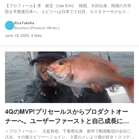
マーケティング」
【プロフィール】李 銀玄（Lee Erin) 韓国、大邱出身。韓国の大学
院を卒業後日本へ。エビリーは日本で２社目。カスタマーサクセス本
部にてカスタマーマーケティングを担当。2020年1月よりエビリーにジ
ョイン。 ＜マーケティングを学びたくて再び学生へ。やりたい仕事を
Risa Fukuha
Business (Finance, HR etc.)
求めて日本に来るまで＞ 韓国で大学卒業後、...
June 19, 2020
,
4 likes
4QのMVP!プリセールスからプロダクトオー
ナーへ。ユーザーファーストと自己成長にこ
だわったエビリーでの４年間
＜プロフィール＞ 立延和也 千葉県出身 新卒で動画配信の会社に
入社、その後エビリーへジョイン。３度のメシより猫が好き！スコテッ