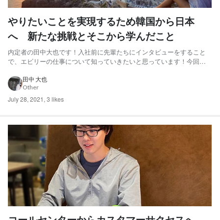
やりたいことを実現するため韓国から日本
へ 新たな挑戦とそこから学んだこと
内定者の田中大也です！入社前に先輩たちにインタビューをすること
で、エビリーの仕事について知っていきたいと思っています！今回取
材したのは、現在韓国に在住しながら働いている李 銀玄（エリン）さ
んです！来日されたタイミングで運よくお話伺うことができました！
田中 大也
Other
【エリンさんプロフィール】 李 銀玄（Erin) | 韓国、...
July 28, 2021
,
3 likes
コールセンターからカスタマーサクセスへ。