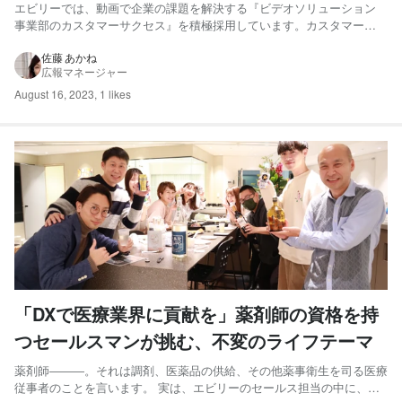
｜組織作りに興味ある方、歓迎！
エビリーでは、動画で企業の課題を解決する『ビデオソリューション
事業部のカスタマーサクセス』を積極採用しています。カスタマーサ
ポートではなく、「カスタマーサクセス」と名付けられているお仕事
とは、具体的にどのような仕事内容なのでしょうか？ 今回は、ビデオ
佐藤 あかね
広報マネージャー
ソリューション事業部 事業部長の東條靖人さんに、ビデオソリュー
シ...
August 16, 2023
,
1 likes
「DXで医療業界に貢献を」薬剤師の資格を持
つセールスマンが挑む、不変のライフテーマ
薬剤師―――。それは調剤、医薬品の供給、その他薬事衛生を司る医療
従事者のことを言います。 実は、エビリーのセールス担当の中に、医