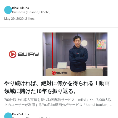
シュフォールドを飼うエビリー「猫部」メンバーでもあり、「釣り部」
のメンバーでもある。 ・ベンチャーな環境を求めて 新卒で入った会社
Risa Fukuha
Business (Finance, HR etc.)
も動画配信の会社で・・そこが別の会社に吸収合併される...
May 29, 2020
,
2 likes
やり続ければ、絶対に何かを得られる！動画
領域に賭けた10年を振り返る。
700社以上の導入実績を持つ動画配信サービス「millvi」や、7,000人以
上のユーザーが利用するYouTube動画分析サービス「kamui tracker」な
どを運営する株式会社エビリー。millviは始まったのは2010年。10年も
前から動画時代の到来を見越していました。創業者・中川恵介の先見
Risa Fukuha