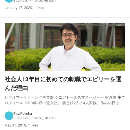
Business (Finance, HR etc.)
の明はどのよう...
January 17, 2020
,
1 likes
社会人13年目に初めての転職でエビリーを選
んだ理由
ビデオマーケティング事業部 シニアセールスマネージャー 熊倉俊 ◆プ
ロフィール 2019年3月中途入社。 妻と娘2人の4人家族。休みの日は娘
と遊びにいったり、家でYouTube見たりして過ごして いる。前職はイ
ンターネット広告業界で約13年営業職をしており、そのノウハウを生
Risa Fukuha
Business (Finance, HR etc.)
かせ るベンチャーを探していたところエビ...
May 31, 2019
,
1 likes