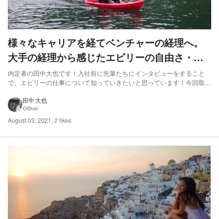
様々なキャリアを経てベンチャーの経理へ。
大手の経理から感じたエビリーの自由さ・可
能性
内定者の田中大也です！入社前に先輩たちにインタビューをすること
で、エビリーの仕事について知っていきたいと思っています！今回取材
したのは、様々なキャリアを経て、エビリーの経理をされている三浦豊
さんです！これまでの経験とエビリーに入って変わったことについてお
田中 大也
Other
話伺うことができました！ 【三浦さんプロフィール】 三浦豊 ...
August 03, 2021
,
2 likes