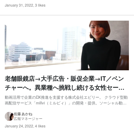
January 31, 2022
,
3 likes
老舗眼鏡店→大手広告・販促企業→IT／ベン
チャーへ。異業種へ挑戦し続ける女性セール
スマネージャーのチャレンジスピリッツ
動画活用で企業のDX推進を支援する株式会社エビリー。 クラウド型動
画配信サービス「millvi（ミルビィ）」の開発・提供。ソーシャル動画
データ及び分析サービス「kamui tracker（カムイ トラッカー）」の提
供など、長年の動画配信のノウハウに基づき、動画を活用したビジネ
佐藤 あかね
広報マネージャー
スの支援や、動画の制作など様々なサービ...
January 24, 2022
,
4 likes