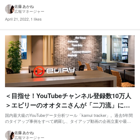
薬品全般について、幅広い知識を持つ「薬」の専門家が在籍していま
す。一見、動画と無関係に思える医療の世界ですが、セミナーや講演
佐藤 あかね
広報マネージャー
会、自社の製品情報を動画化など、この数年で様々な目的で動画活用...
April 21, 2022
,
1 likes
＜目指せ！YouTubeチャンネル登録数10万人
＞エビリーのオオタニさんが「二刀流」にこ
だわる最大の理由とは？
国内最大級のYouTubeデータ分析ツール「kamui tracker」。過去5年間
のタイアップ事例をすべて網羅し、タイアップ動画の企画立案や最適
なYouTuberの選定、YouTube市場のトレンド理解など、多彩なサービ
ス内容で多くの企業様に動画マーケティングの指標としてお役立て頂
佐藤 あかね
広報マネージャー
いております。 コンテンツ企画...