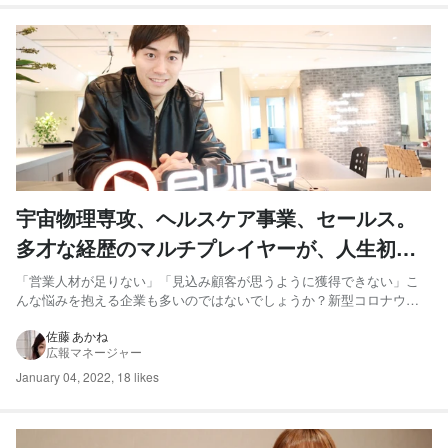
宇宙物理専攻、ヘルスケア事業、セールス。
多才な経歴のマルチプレイヤーが、人生初の
正社員にエビリーを選んだ理由
「営業人材が足りない」「見込み顧客が思うように獲得できない」こ
んな悩みを抱える企業も多いのではないでしょうか？新型コロナウイ
ルスの影響により、今、営業の在り方にも大きな変化が生まれていま
す。 インサイドセールスとは、見込み顧客に対して直接訪問ではな
佐藤 あかね
広報マネージャー
く、メールや電話、WEB会議ツールなどを活用しながら非対面で行う
営...
January 04, 2022
,
18 likes