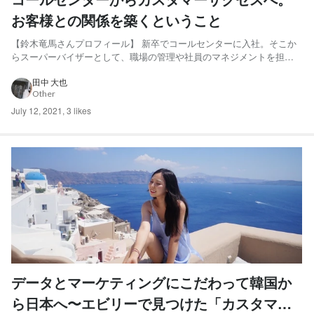
お客様との関係を築くということ
【鈴木竜馬さんプロフィール】 新卒でコールセンターに入社。そこか
らスーパーバイザーとして、職場の管理や社員のマネジメントを担当
しました。 3年で退社して、エビリーへ。エビリーではカスタマーサ
クセスを担当をしています。趣味は将棋とドライブで、週末はドライ
田中 大也
Other
ブで岩盤浴に行ったりゆっくりしたりしています。 Q:エ...
July 12, 2021
,
3 likes
データとマーケティングにこだわって韓国か
ら日本へ〜エビリーで見つけた「カスタマー