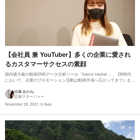
【会社員 兼 YouTuber】多くの企業に愛され
るカスタマーサクセスの素顔
国内最大級の動画SNSデータ分析ツール「kamui tracker 」。 DX時代
において、企業のプロモーション活動は動画市場へ広がってきていま
す。kamui trackerは企業の動画ビジネス＆マーケティングの課題を解
決するツールとして、クライアントがどんどん増えてきている状況で
佐藤 あかね
広報マネージャー
す。 kamui tracker...
November 29, 2021
,
6 likes