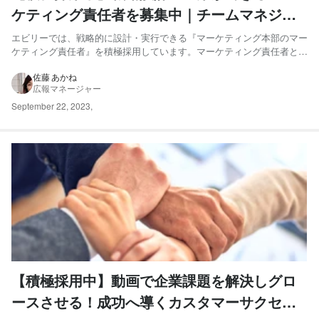
ケティング責任者を募集中｜チームマネジメ
ントを行い、マーケットを取りに行き成約に
エビリーでは、戦略的に設計・実行できる『マーケティング本部のマー
ケティング責任者』を積極採用しています。マーケティング責任者と
繋げる！
は、具体的にどのような仕事内容なのでしょうか？ 今回は、マーケテ
ィング本部 本部長の竹本英高さんに、マーケティング本部で取り扱う
佐藤 あかね
広報マネージャー
商材や、マーケとしての業務内容など、お話を伺いました。 マ...
September 22, 2023
,
【積極採用中】動画で企業課題を解決しグロ
ースさせる！成功へ導くカスタマーサクセス