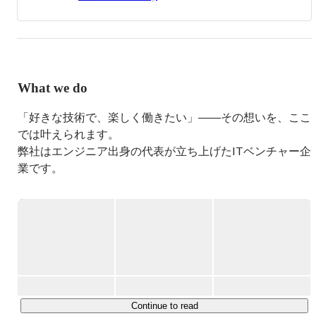
React.jsなどのモダンなフレームワークを用いたフロントエ
ンド開発、Ruby on Railsによるバックエンド（サーバーサ
イド）開発、AWSを用いたサーバー構築・サーバーレス
アプリケーション構築が得意です。

AWS資格はSAP / DOP / SCS / DBS / MLS / DAS /  SAA を取
What we do
得済みです。

PythonやNode.jsも多少開発経験があり、GCP / Azure / 
「好きな技術で、楽しく働きたい」――その想いを、ここ
Firebaseを用いたインフラ周りもある程度触れます。

デザインもFigmaを用いて勉強をしつつ実務でも少しずつ
では叶えられます。

実践しております。

弊社はエンジニア出身の代表が立ち上げたITベンチャー企
業です。

また、主に下記のような言語、サービスを利用してシステ
だから、エンジニアにとって何が大事かを、誰よりもわか
ムを開発/構築しております。

っている自信があります。

・HTML/CSS、Javascript、Ruby等を用いたWEBシステム
開発。（フレームワークは Ruby on Rails / React.js / Vue.js 
等を主に使用します。）

＝＝＝＝＝＝＝＝＝＝＝＝＝＝＝＝＝＝＝＝＝＝＝

・AWS、Azure、GCPを用いたサーバーレスシステム開
（１）好きな技術・やりたい開発を仕事にできる

発。

（２）参画する案件は、自分自身で選べる

・AWSを用いたクラウドサーバー構築（IaC で構築しま
（３）フロントエンド・バックエンド・PM…幅広い案件
す。）

に挑戦できる

Continue to read
・kintoneを用いた業務管理システム（AWSなど外部サービ