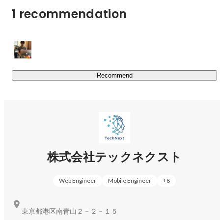
「そろそろPMにチャレンジしてみたい」どんな希望で
1 recommendation
も、まず聞かせてください。

エンジニア一人ひとりの「今やりたいこと」に合わせて、
案件を一緒に探します。◎ 参画できる案件例

・React.js / Vue.js を使ったフロントエンド開発

・TypeScript / Python / Ruby を使ったサーバーサイド開発

Recommend
・AWS / Azure / GCP を使ったクラウド環境の構築

・Swift / Kotlin / Flutter を使ったスマホアプリ開発

・PM / PL / PMO などのマネジメント案件
株式会社テックネクスト
Web Engineer
Mobile Engineer
+
8
東京都港区南青山２－２－１５