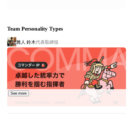
＝＝＝＝＝＝＝＝＝＝＝＝＝＝＝＝＝＝＝＝＝＝＝

スとの連携をよくします。）

また、自社パッケージシステム「PSC」を用いてベンチャ
ーーーーーーーーーーーーーーーーーーーーーーー

ー企業様やIT事業部を立ち上げたい企業様の自社ITサービ
▼ 積極的に採用しているポジション、技術スタック

ス開発/構築もしております。

Team Personality Types
ーーーーーーーーーーーーーーーーーーーーーーー

PSCサービスサイト：https://psc.system-reach.com/

ポジション：フロントエンドエンジニア、サーバーサイド
「PSC」には下記3つのパッケージが含まれております。

雅人 鈴木
代表取締役
エンジニア、スマホアプリエンジニア

①マッチングシステム構築パッケージ

開発言語：TypeScript、Node.js、Go、Ruby、Python、
②申し込み/予約管理システム構築パッケージ

③シフト管理/仕事依頼システム構築パッケージ

PHP、Java、C#、Swift、Kotlin、Dart/Flutter

フレームワーク：React.js/Next.js、Vue.js/Nuxt.js、
仕事もプライベートも充実させてこそ幸せな人生だと考え
AngularJS、ReactNative、NestJS、Express、Gin、Ruby 
ており、それを実現できる会社を従業員みんなで作ること
on Rails、Laravel、Django、FastAPI、Spring Boot、.NET

が私の使命です。

クラウドインフラ：AWS、Azure、GCP、FireBase

できるのであれば、好きなことを楽しく真剣に取り組める
仲間と一緒に仕事をしたいものですね。「仕事が楽し
See more
い！」そう感じれる人間集団を築けるような会社にするべ
ーーーーーーーーーー

く日々考えております！
▼ 具体的な案件例

ーーーーーーーーーー

「Reactを使ったフロントエンド開発がしたい」

エンジニア
Kazui Yoshida
「Rubyでサーバーサイドをがっつり書きたい」
