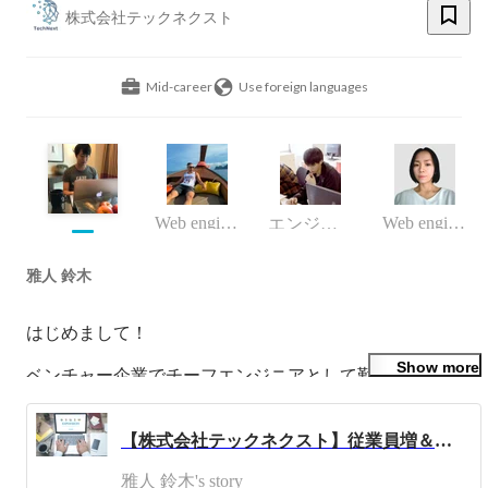
株式会社テックネクスト
Mid-career
Use foreign languages
Web engineer
Web engineer
エンジニア
雅人 鈴木
はじめまして！

Show more
ベンチャー企業でチーフエンジニアとして勤めた後、フリ
ーランスエンジニアとしての活動を経て、システムリーチ
株式会社を設立しました。

【株式会社テックネクスト】従業員増＆事業拡大を目指してWantedlyアカウントを開設しました！（1ヶ月程前にですが...！）
私自身、経営をしながらITコンサルティングや受託開発も
雅人 鈴木's story
行っており、プログラミングに関しては、Vue.js/Nuxt.jsや