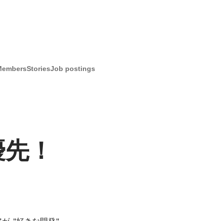
Members
Stories
Job postings
先！ 
 "好きな開発" 