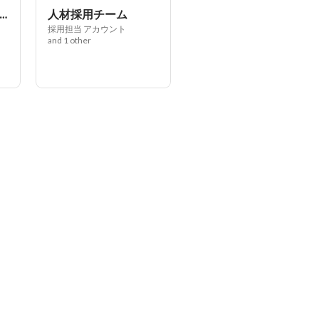
M/PL/PMO等マネジメントチーム
人材採用チーム
採用担当 アカウント
and 1 other