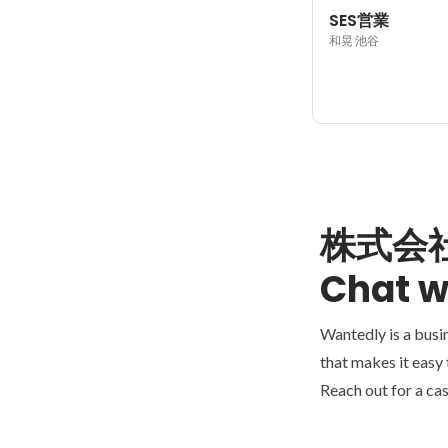
SES営業
和晃 池谷
株式会
Chat w
Wantedly is a busi
that makes it easy
Reach out for a cas