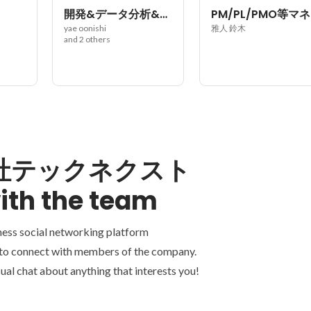
開発&データ分析&AIチーム
P
yae oonishi
雅人 鈴木
and 2 others
社テックネクスト
ith the team
ness social networking platform
 to connect with members of the company.
ual chat about anything that interests you!