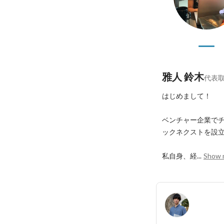
雅人 鈴木
代表
はじめまして！

ベンチャー企業で
ックネクストを設立
私自身、経...
Show 