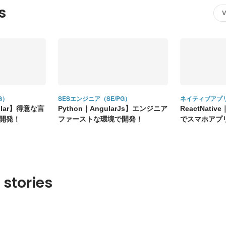
s
V
G）
SESエンジニア（SE/PG）
ネイティブアプ
ular】得意な言
Python｜AngularJs】エンジニア
ReactNati
開発！
ファーストな環境で開発！
でスマホアプ
 stories