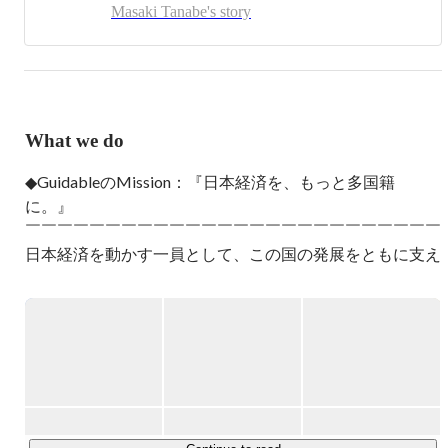
Masaki Tanabe's story
What we do
◆GuidableのMission：『日本経済を、もっと多国籍
に。』

￣￣￣￣￣￣￣￣￣￣￣￣￣￣￣￣￣￣￣￣￣￣￣￣￣￣

日本経済を動かす一員として、この国の発展をともに支え
る在留外国人が、

国籍を理由に不便を感じる場面をなくしたい。

ガイダブルはそんな想いを原動力に、

外国人の仕事や暮らしをサポートする事業を展開していま
す。

あらゆる外国人が生き生きと働き、当たり前の幸せを享受
できる。
