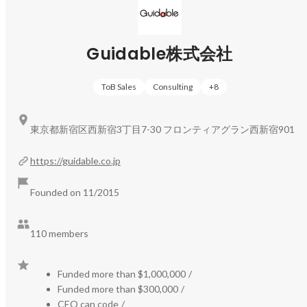
在留外国人ユーザー数：400,000人

求人掲載企業数：累計3,200社　（2025年7月時点）

Guidable株式会社
詳細はこちらから！

◻︎【サービス紹介記事】日本経済を、もっと多国籍に。
ToB Sales
Consulting
+
8
https://www.wantedly.com/companies/guidable/post_article
s/1052034
東京都新宿区西新宿3丁目7-30 フロンティアグラン西新宿901
◉導入事例（一部抜粋）

https://guidable.co.jp
【大手飲食店】ワタミ株式会社さまの外国人採用インタビ
Founded on 11/2015
https://guidablejobs.jp/cases/10821/
【大手飲食チェーン店】ファーストキッチン株式会社さま
110 members
https://guidablejobs.jp/cases/10892/
【運輸】京都でハイヤーでの観光業を行うマツシマモビリ
Funded more than $1,000,000
/
Funded more than $300,000
/
https://guidablejobs.jp/cases/10964/
CEO can code
/