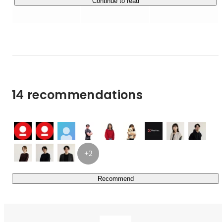
Continue to read
そんな社会を実現することは、

労働人口の減少をはじめとするこの国の課題に大きなイン
パクトを与え、

日本経済を成長させることにも、つながっていくはず。

テクノロジーを通じて日本人と外国人の間にある

国籍の壁をひとつずつ取り払い、

14 recommendations
日本の可能性を、外国人とともに広げていく。

それが、私たちの使命です。

■ サービス内容

￣￣￣￣￣￣￣￣￣￣￣

現在は、VISIONである「外国人採用を当たり前に」の達
+2
成に向け、メインサービスである「Guidable Jobs」に力
を入れ、在留外国人と日本企業のマッチングに尽力してい
Recommend
ます。

◉Guidable Jobs（
https://jobs.guidable.co/
）
