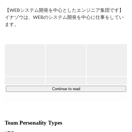
し、無理に型にはめず、相手のペースや空気感を大切に
する水のようなリーダーシップで、仲間が安心して力を
【WEBシステム開発を中心としたエンジニア集団です】

発揮できる環境を整えています。

イナゾウは、WEBのシステム開発を中心に仕事をしてい
　趣味は筋トレやゴルフ、ゲーム（PSO2NGS）、読書
ます。

は塩野七生の作品が好きで、知的で構造的な世界観に強
く惹かれます。資料づくりや提案においても、「整って
80%～90%程がWEB系の開発を行っています。

いること」「気が通ること」に美学を感じ、構造と感性
のバランスを大切にしています。

これまでに約400のシステム開発をしてきました。

　未経験でも、自信がなくても、まずは“整えること”か
上流工程から下流工程まで幅広く関わっており、業務も
ら一緒に始めてみませんか？このチームには、あなたの
WEBから業務システムまで幅広く行っています。

歩幅に合わせて未来を描いていける仲間と土壌がありま
主な開発実績としては、500万人が使うマッチングシステ
す。あなたとお話しできる日を、心から楽しみにしてい
ムの開発やAndroidの雑誌購読アプリの開発などがありま
ます。
す。（皆さんが普段手にしているシステムを開発したこと
もあります！）

Continue to read
今後はWEBのシステム開発をベースに新しい領域にも挑
戦していきます。例えば、AIとの連携に関わる領域の開発
やIoT関連の仕事も手掛けていく予定です。（詳細はお会
Team Personality Types
いした際に色々とお話しできればと思います。）