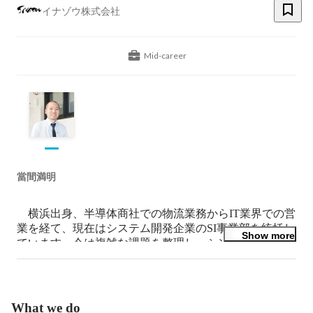
イナゾウ株式会社
Mid-career
當間満明
　横浜出身、半導体商社での物流業務からIT業界での営
業を経て、現在はシステム開発企業のSI事業部を統括し
Show more
ています。今は複雑な課題を整理し、シンプルで伝わる
かたちに整える“交通整理力”を活かしながら、お客様と
エンジニアの想いをつなぎ、提案という名の「流れ」を
つくることを大切にしています。

　チームづくりにおいては、ひとり一人の個性を尊重
What we do