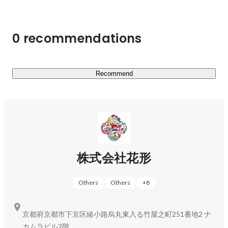
"ヒーロー"とは、社会通念や枠組みに組み込まれることな
く、自分の足が向く素直な気持ちを大事に自分の人生を生
きている人と定義しています。

0 recommendations
幼い頃は、誰もが自分が主人公の夢を描き、自分の人生に
ワクワクして、毎日を生きていたのではないでしょうか？

花形はそんな生き方でそれぞれの人生に熱く動く人を日本
Recommend
中に溢れさせます！

▍事業内容

￣￣￣￣￣￣￣￣￣￣￣￣

現在、私たちは『総合型選抜専門塾AOI』をメイン事業と
し、様々な教育事業を展開しています！

株式会社花形
"総合型選抜"とは、就職活動の大学受験版のようなイメー
Others
Others
+
8
ジで、大学への志望理由書や筆記試験の小論文、実技試験
の面接等を通じて、受験生を総合的に評価し、受験生の人
物像と大学の求める学生像（アドミッション・ポリシー）
京都府京都市下京区綾小路烏丸東入る竹屋之町251番地2 ナ
がどれだけマッチしているかで合否が決まる大学入試のこ
カムラビル2階