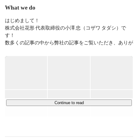
What we do
はじめまして！

株式会社花形 代表取締役の小澤 忠（コザワ タダシ）で
す！

数多くの記事の中から弊社の記事をご覧いただき、ありが
とうございます！

会社やメインの事業内容、募集背景についてご説明させて
いただきます！

▍ミッション

￣￣￣￣￣￣￣￣￣￣￣￣

株式会社花形は、

Continue to read
"「ヒーロー」を日本中に"をミッションに、

日本中の人々が、自分の人生を自分自身が"ヒーロー"とし
て生き続けることができる社会をつくります！
